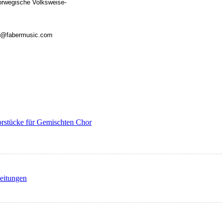
orwegische Volksweise-
ieb@fabermusic.com
rstücke für Gemischten Chor
leitungen