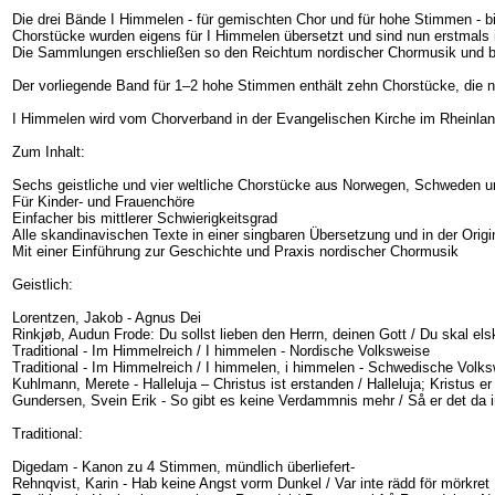
Die drei Bände I Himmelen - für gemischten Chor und für hohe Stimmen - bild
Chorstücke wurden eigens für I Himmelen übersetzt und sind nun erstmals
Die Sammlungen erschließen so den Reichtum nordischer Chormusik und bie
Der vorliegende Band für 1–2 hohe Stimmen enthält zehn Chorstücke, die 
I Himmelen wird vom Chorverband in der Evangelischen Kirche im Rheinlan
Zum Inhalt:
Sechs geistliche und vier weltliche Chorstücke aus Norwegen, Schweden
Für Kinder- und Frauenchöre
Einfacher bis mittlerer Schwierigkeitsgrad
Alle skandinavischen Texte in einer singbaren Übersetzung und in der Orig
Mit einer Einführung zur Geschichte und Praxis nordischer Chormusik
Geistlich:
Lorentzen, Jakob - Agnus Dei
Rinkjøb, Audun Frode: Du sollst lieben den Herrn, deinen Gott / Du skal el
Traditional - Im Himmelreich / I himmelen - Nordische Volksweise
Traditional - Im Himmelreich / I himmelen, i himmelen - Schwedische Volks
Kuhlmann, Merete - Halleluja – Christus ist erstanden / Halleluja; Kristus e
Gundersen, Svein Erik - So gibt es keine Verdammnis mehr / Så er det da
Traditional:
Digedam - Kanon zu 4 Stimmen, mündlich überliefert-
Rehnqvist, Karin - Hab keine Angst vorm Dunkel / Var inte rädd för mörkret