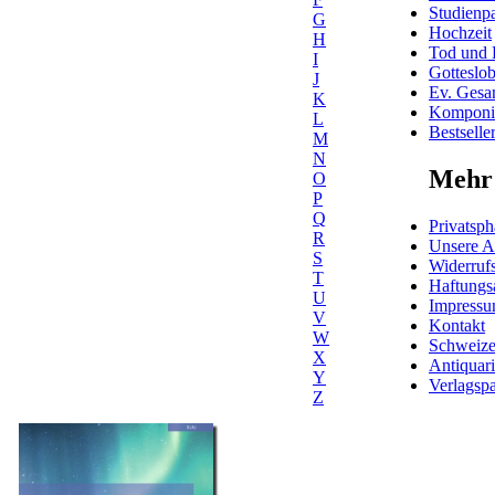
Studienpa
G
Hochzeit
H
Tod und 
I
Gotteslo
J
Ev. Gesa
K
Komponis
L
Bestselle
M
N
Mehr 
O
P
Q
Privatsph
R
Unsere 
S
Widerrufs
T
Haftungs
U
Impress
V
Kontakt
W
Schweiz
X
Antiquar
Y
Verlagspa
Z