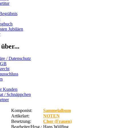
rtitur
Begräbnis
b
ngbuch
ten Jubiläen
r
über...
äre / Datenschutz
AGB
recht
ausschluss
um
er Kunden
iat / Schnäppchen
rtner
Komponist:
Sammelalbum
Artikelart:
NOTEN
Besetzung:
Chor (Frauen)
Bearbeiter/Hrsg.:
Hans Wülfing