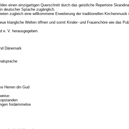
en einen einzigartigen Querschnitt durch das geistliche Repertoire Skandinavi
 in deutscher Sprache zugänglich.
ten zugleich eine willkommene Erweiterung der traditionellen Kirchenmusi
neue klangliche Welten öffnen und somit Kinder- und Frauenchöre wie das Pu
d e. V. herausgegeben.
 und Dänemark
inalsprache
ske Herren din Gud
weise-
r opstanden
 ingen fordømmelse