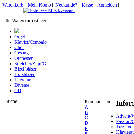
Warenkorb
|
Mein Konto
|
Neukunde?
|
Kasse
|
Anmelden
|
Ihr Warenkorb ist leer.
Orgel
Klavier/Cembalo
Chor
Gesang
Orchester
Streicher/Zupf/Git
Blechbläser
Holzbläser
Literatur
Diverse
CD
Suche
Komponisten
Infor
A
B
Advent/W
C
Passion/
D
Jazz und
E
Klaviera
F