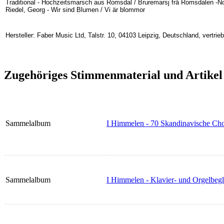
Traditional - Hochzeitsmarsch aus Romsdal / Bruremarsj frå Romsdalen -N
Riedel, Georg - Wir sind Blumen / Vi är blommor
Hersteller: Faber Music Ltd, Talstr. 10, 04103 Leipzig, Deutschland, vertr
Zugehöriges Stimmenmaterial und Artikel
Sammelalbum
I Himmelen - 70 Skandinavische Cho
Sammelalbum
I Himmelen - Klavier- und Orgelbeg