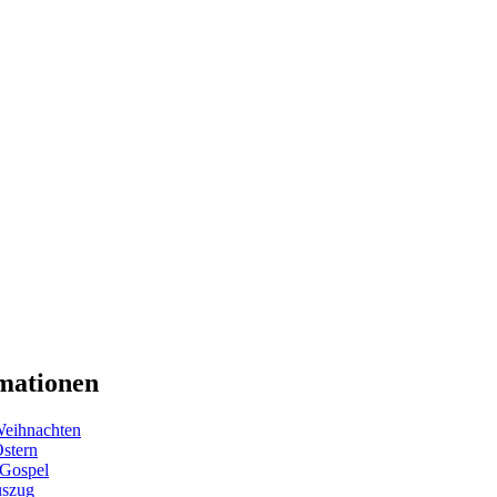
mationen
eihnachten
Ostern
 Gospel
uszug