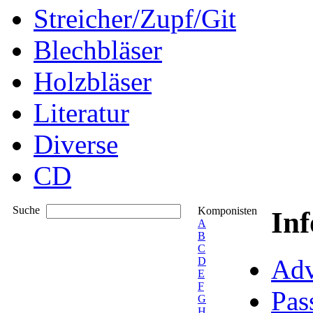
Streicher/Zupf/Git
Blechbläser
Holzbläser
Literatur
Diverse
CD
Suche
Komponisten
In
A
B
C
Adv
D
E
F
Pas
G
H