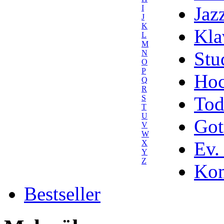
Jaz
I
J
K
Kla
L
M
Stu
N
O
P
Hoc
Q
R
Tod
S
T
U
Got
V
W
Ev.
X
Y
Z
Kom
Bestseller