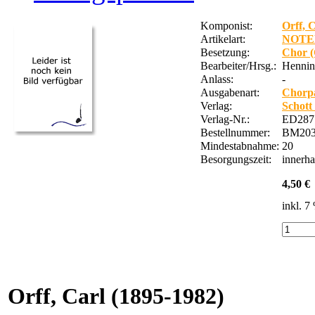
Komponist:
Orff, 
Artikelart:
NOTE
Besetzung:
Chor (
Bearbeiter/Hrsg.:
Hennin
Anlass:
-
Ausgabenart:
Chorpa
Verlag:
Schott
Verlag-Nr.:
ED2877
Bestellnummer:
BM203
Mindestabnahme:
20
Besorgungszeit:
innerh
4,50 €
inkl. 
Orff, Carl
(1895-1982)