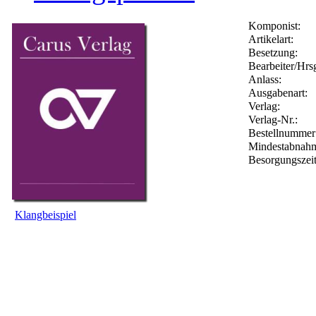
Komponist:
Artikelart:
Besetzung:
Bearbeiter/Hrsg
Anlass:
Ausgabenart:
Verlag:
Verlag-Nr.:
Bestellnumme
Mindestabnah
Besorgungszei
Klangbeispiel