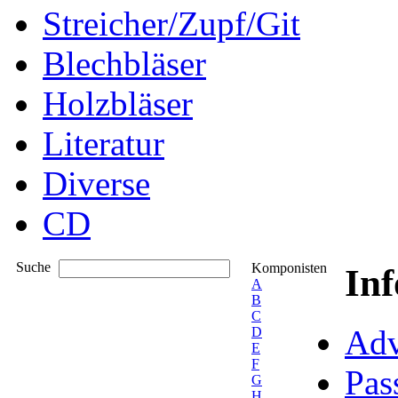
Streicher/Zupf/Git
Blechbläser
Holzbläser
Literatur
Diverse
CD
Suche
Komponisten
In
A
B
C
Adv
D
E
F
Pas
G
H