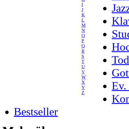
Jaz
I
J
K
Kla
L
M
Stu
N
O
P
Hoc
Q
R
Tod
S
T
U
Got
V
W
Ev.
X
Y
Z
Kom
Bestseller