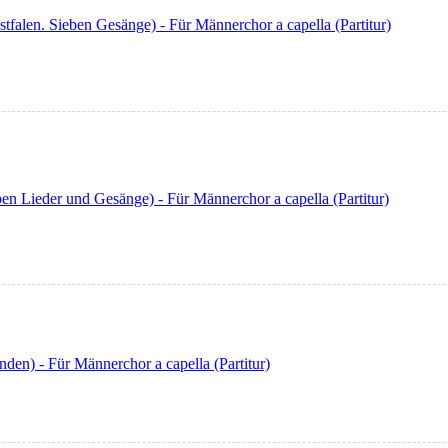
tfalen. Sieben Gesänge) - Für Männerchor a capella (Partitur)
en Lieder und Gesänge) - Für Männerchor a capella (Partitur)
den) - Für Männerchor a capella (Partitur)