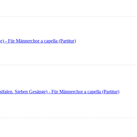
) - Für Männerchor a capella (Partitur)
falen. Sieben Gesänge) - Für Männerchor a capella (Partitur)