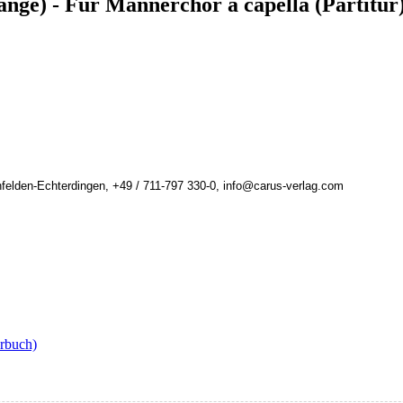
änge) - Für Männerchor a capella (Partitur
felden-Echterdingen, +49 / 711-797 330-0, info@carus-verlag.com
orbuch)