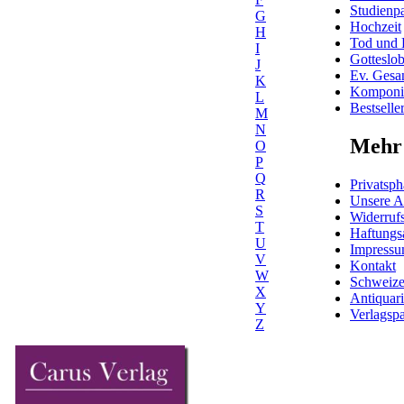
Studienpa
G
Hochzeit
H
Tod und 
I
Gotteslo
J
Ev. Gesa
K
Komponis
L
Bestselle
M
N
Mehr 
O
P
Q
Privatsph
R
Unsere 
S
Widerrufs
T
Haftungs
U
Impress
V
Kontakt
W
Schweiz
X
Antiquar
Y
Verlagspa
Z