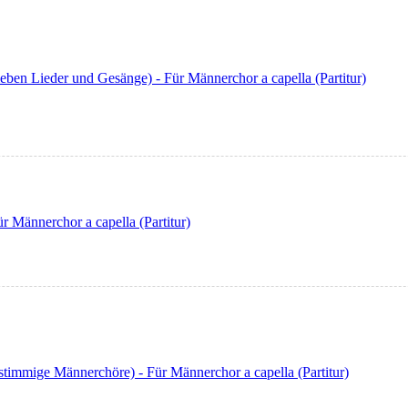
eben Lieder und Gesänge) - Für Männerchor a capella (Partitur)
r Männerchor a capella (Partitur)
timmige Männerchöre) - Für Männerchor a capella (Partitur)