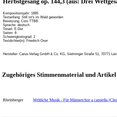
Herbstgesang op. 144,3 (aus: Drei Wettges
Kompositionsjahr: 1885
Textanfang: Still ist's im Wald geworden
Besetzung: Coro TTBB
Sprache: deutsch
Tonart: E-Dur
Seiten: 8
Schwierigkeitsgrad: 2
Textdichter(in): Friedrich Oser
Hersteller: Carus-Verlag GmbH & Co. KG, Sielminger Straße 51, 70771 Lein
Zugehöriges Stimmenmaterial und Artikel
Rheinberger
Weltliche Musik - Für Männerchor a cappella (Ch