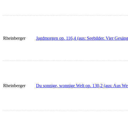
Rheinberger
Jagdmorgen op. 116,4 (aus: Seebilder. Vier Gesänge
Rheinberger
Du sonnige, wonnige Welt op. 130,2 (aus: Aus West