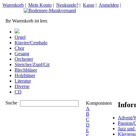
Warenkorb
|
Mein Konto
|
Neukunde?
|
Kasse
|
Anmelden
|
Ihr Warenkorb ist leer.
Orgel
Klavier/Cembalo
Chor
Gesang
Orchester
Streicher/Zupf/Git
Blechbläser
Holzbläser
Literatur
Diverse
CD
Suche
Komponisten
Infor
A
B
Advent/W
C
Passion/
D
Jazz und
E
Klaviera
F