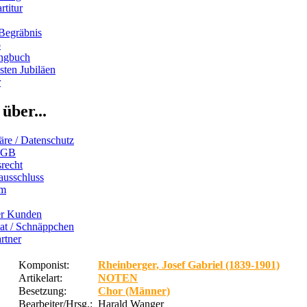
rtitur
Begräbnis
b
ngbuch
ten Jubiläen
r
über...
äre / Datenschutz
AGB
recht
ausschluss
um
er Kunden
iat / Schnäppchen
rtner
Komponist:
Rheinberger, Josef Gabriel (1839-1901)
Artikelart:
NOTEN
Besetzung:
Chor (Männer)
Bearbeiter/Hrsg.:
Harald Wanger