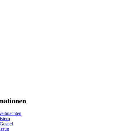
mationen
eihnachten
Ostern
 Gospel
uszug