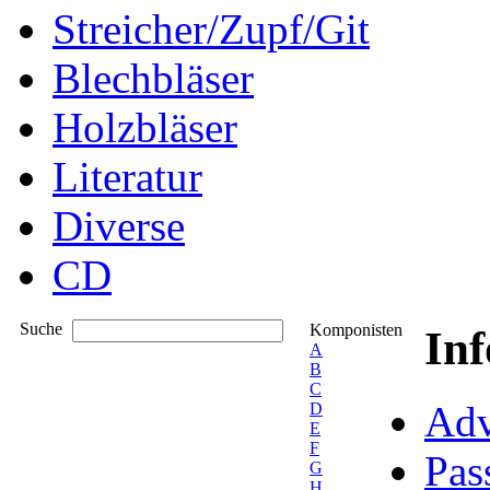
Streicher/Zupf/Git
Blechbläser
Holzbläser
Literatur
Diverse
CD
Suche
Komponisten
In
A
B
C
Adv
D
E
F
Pas
G
H