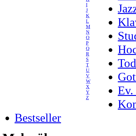
Jaz
I
J
K
Kla
L
M
Stu
N
O
P
Hoc
Q
R
Tod
S
T
U
Got
V
W
Ev.
X
Y
Z
Kom
Bestseller