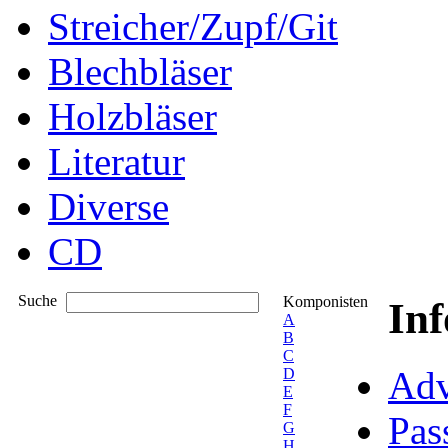
Streicher/Zupf/Git
Blechbläser
Holzbläser
Literatur
Diverse
CD
Suche
Komponisten
In
A
B
C
Adv
D
E
F
Pas
G
H