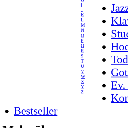
Jaz
I
J
K
Kla
L
M
Stu
N
O
P
Hoc
Q
R
Tod
S
T
U
Got
V
W
Ev.
X
Y
Z
Kom
Bestseller