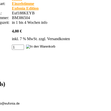
rt:
Einzelstimme
Eufonia Edition
.:
Euf188KEYB
ummer:
BM386504
szeit:
in 1 bis 4 Wochen
info
4,00 €
inkl. 7 % MwSt. zzgl.
Versandkosten
s)
nfo@eufonia.de