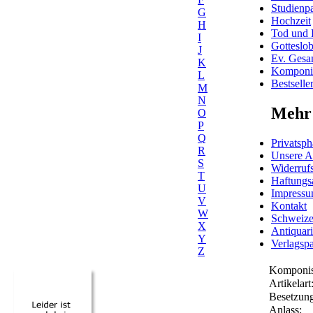
Studienpa
G
Hochzeit
H
Tod und 
I
Gotteslo
J
Ev. Gesa
K
Komponis
L
Bestselle
M
N
Mehr 
O
P
Q
Privatsph
R
Unsere 
S
Widerrufs
T
Haftungs
U
Impress
V
Kontakt
W
Schweiz
X
Antiquar
Y
Verlagspa
Z
Komponis
Artikelart
Besetzung
Anlass: