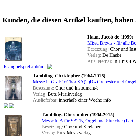
Kunden, die diesen Artikel kauften, haben 
Haan, Jacob de (1959)
Missa Brevis - für alle B
Besetzung:
Chor und Ins
Verlag:
De Haske
Auslieferbar:
in 1 bis 4
Klangbeispiel anhören
Tambling, Christopher (1964-2015)
Messe in G - Für Chor SA(T)B - Orchester und Orgel o
Besetzung:
Chor und Instrument/e
Verlag:
Butz Musikverlag
Auslieferbar:
innerhalb einer Woche
info
Tambling, Christopher (1964-2015)
Messe in A für SATB, Orgel und Streicher (Partit
Besetzung:
Chor und Streicher
Verlag:
Butz Musikverlag