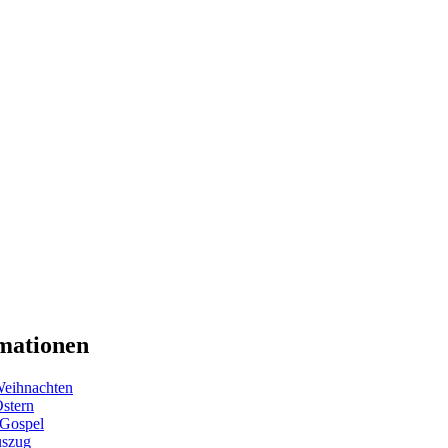
mationen
eihnachten
Ostern
 Gospel
uszug