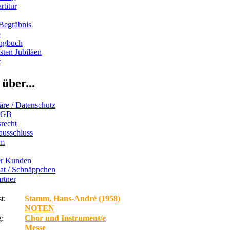
rtitur
Begräbnis
b
ngbuch
ten Jubiläen
r
über...
äre / Datenschutz
AGB
recht
ausschluss
um
er Kunden
iat / Schnäppchen
rtner
t:
Stamm, Hans-André (1958)
:
NOTEN
:
Chor und Instrument/e
Messe