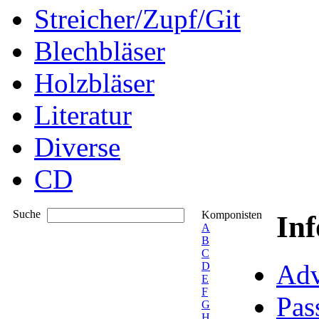
Streicher/Zupf/Git
Blechbläser
Holzbläser
Literatur
Diverse
CD
Suche
Komponisten
In
A
B
C
Adv
D
E
F
Pas
G
H