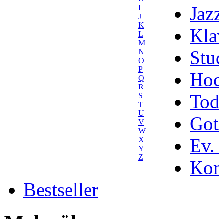
Jaz
I
J
K
Kla
L
M
Stu
N
O
P
Hoc
Q
R
Tod
S
T
U
Got
V
W
Ev.
X
Y
Z
Kom
Bestseller