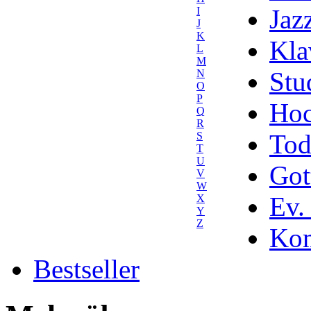
Jaz
I
J
K
Kla
L
M
Stu
N
O
P
Hoc
Q
R
Tod
S
T
U
Got
V
W
Ev.
X
Y
Z
Kom
Bestseller