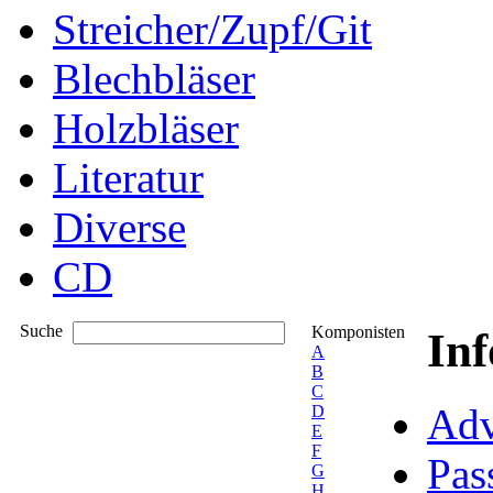
Streicher/Zupf/Git
Blechbläser
Holzbläser
Literatur
Diverse
CD
Suche
Komponisten
In
A
B
C
Adv
D
E
F
Pas
G
H