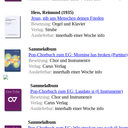
Hess, Reimund (1935)
Jesus, gib uns Menschen deinen Frieden
Besetzung:
Orgel und Klavier
Verlag:
Strube
Auslieferbar:
innerhalb einer Woche
info
Sammelalbum
Pop-Chorbuch zum EG: Morning has broken (Partitur)
Besetzung:
Chor und Instrument/e
Verlag:
Carus Verlag
Auslieferbar:
innerhalb einer Woche
info
Sammelalbum
Pop-Chorbuch zum EG: Laudato si (6 Instrumente)
Besetzung:
Chor und Instrument/e
Verlag:
Carus Verlag
Auslieferbar:
innerhalb einer Woche
info
Sammelalbum
Pop-Chorbuch zum EG: Wir strecken uns nach (6 Instr