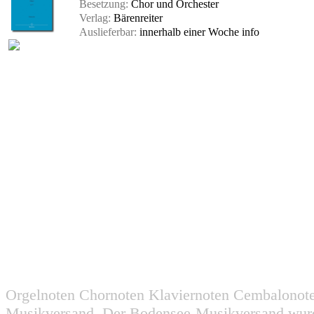
Besetzung:
Chor und Orchester
Verlag:
Bärenreiter
Auslieferbar:
innerhalb einer Woche
info
Orgelnoten Chornoten Klaviernoten Cembalonot
Musikversand. Der Bodensee-Musikversand wurd