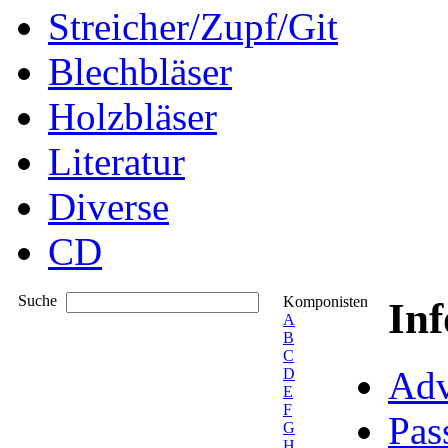
Streicher/Zupf/Git
Blechbläser
Holzbläser
Literatur
Diverse
CD
Suche
Komponisten
In
A
B
C
Adv
D
E
F
Pas
G
H