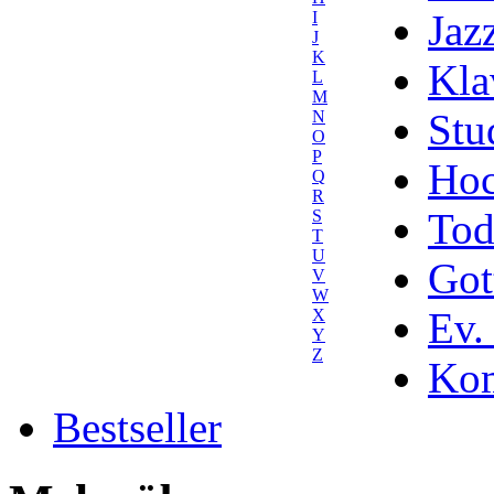
Jaz
I
J
K
Kla
L
M
Stu
N
O
P
Hoc
Q
R
Tod
S
T
U
Got
V
W
Ev.
X
Y
Z
Kom
Bestseller