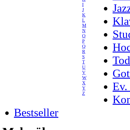
Jaz
I
J
K
Kla
L
M
Stu
N
O
P
Hoc
Q
R
Tod
S
T
U
Got
V
W
Ev.
X
Y
Z
Kom
Bestseller