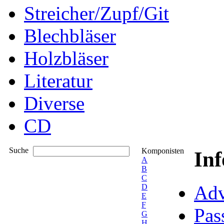
Streicher/Zupf/Git
Blechbläser
Holzbläser
Literatur
Diverse
CD
Suche
Komponisten
In
A
B
C
Adv
D
E
F
Pas
G
H