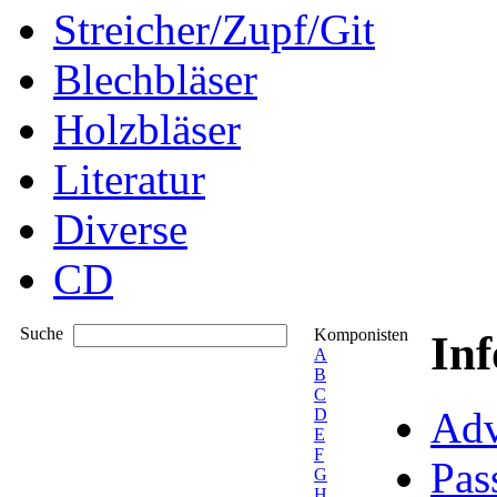
Streicher/Zupf/Git
Blechbläser
Holzbläser
Literatur
Diverse
CD
Suche
Komponisten
In
A
B
C
Adv
D
E
F
Pas
G
H