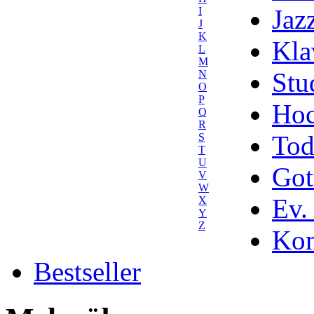
Jaz
I
J
K
Kla
L
M
Stu
N
O
P
Hoc
Q
R
Tod
S
T
U
Got
V
W
Ev.
X
Y
Z
Kom
Bestseller