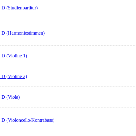
 D (Studienpartitur)
in D (Harmoniestimmen)
 D (Violine 1)
 D (Violine 2)
n D (Viola)
n D (Violoncello/Kontrabass)