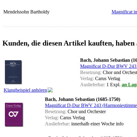
Mendelssohn Bartholdy
Magnificat i
Kunden, die diesen Artikel kauften, haben 
Bach, Johann Sebastian (1
Magnificat D-Dur BWV 243 
Besetzung:
Chor und Orchest
Verlag:
Carus Verlag
Auslieferbar:
1 Expl.
an Lag
Klangbeispiel anhören
Bach, Johann Sebastian (1685-1750)
Magnificat D-Dur BWV 243 (Harmoniestimme
Besetzung:
Chor und Orchester
Verlag:
Carus Verlag
Auslieferbar:
innerhalb einer Woche
info