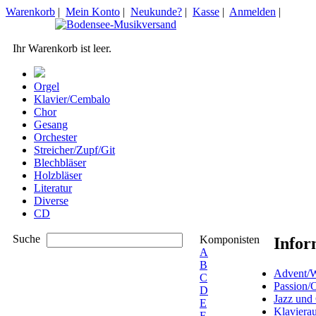
Warenkorb
|
Mein Konto
|
Neukunde?
|
Kasse
|
Anmelden
|
Ihr Warenkorb ist leer.
Orgel
Klavier/Cembalo
Chor
Gesang
Orchester
Streicher/Zupf/Git
Blechbläser
Holzbläser
Literatur
Diverse
CD
Suche
Komponisten
Infor
A
B
Advent/W
C
Passion/
D
Jazz und
E
Klaviera
F