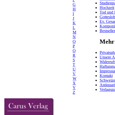
Studienpa
G
Hochzeit
H
Tod und 
I
Gotteslo
J
Ev. Gesa
K
Komponis
L
Bestselle
M
N
Mehr 
O
P
Q
Privatsph
R
Unsere 
S
Widerrufs
T
Haftungs
U
Impress
V
Kontakt
W
Schweiz
X
Antiquar
Y
Verlagspa
Z