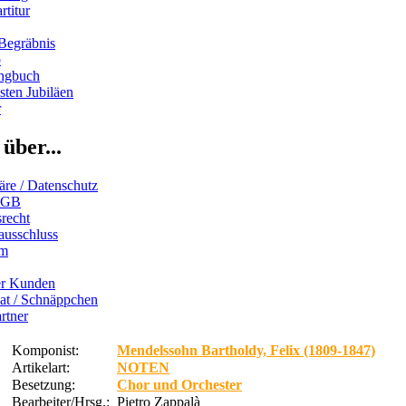
rtitur
Begräbnis
b
ngbuch
ten Jubiläen
r
über...
äre / Datenschutz
AGB
recht
ausschluss
um
er Kunden
iat / Schnäppchen
rtner
Komponist:
Mendelssohn Bartholdy, Felix (1809-1847)
Artikelart:
NOTEN
Besetzung:
Chor und Orchester
Bearbeiter/Hrsg.:
Pietro Zappalà