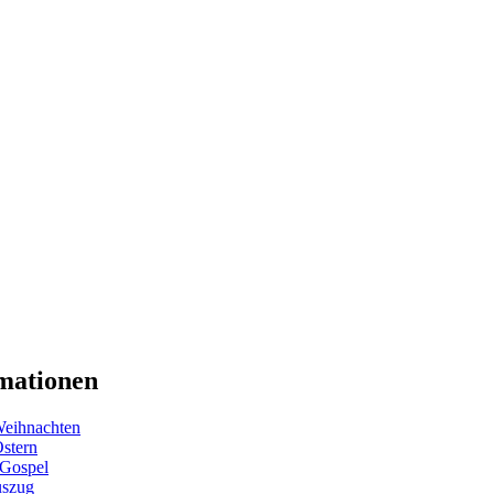
mationen
eihnachten
Ostern
 Gospel
uszug