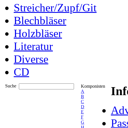
Streicher/Zupf/Git
Blechbläser
Holzbläser
Literatur
Diverse
CD
Suche
Komponisten
In
A
B
C
Adv
D
E
F
Pas
G
H