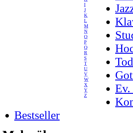
Jaz
I
J
K
Kla
L
M
Stu
N
O
P
Hoc
Q
R
Tod
S
T
U
Got
V
W
Ev.
X
Y
Z
Kom
Bestseller