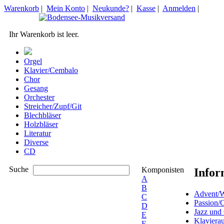
Warenkorb
|
Mein Konto
|
Neukunde?
|
Kasse
|
Anmelden
|
Ihr Warenkorb ist leer.
Orgel
Klavier/Cembalo
Chor
Gesang
Orchester
Streicher/Zupf/Git
Blechbläser
Holzbläser
Literatur
Diverse
CD
Suche
Komponisten
Infor
A
B
Advent/W
C
Passion/
D
Jazz und
E
Klaviera
F