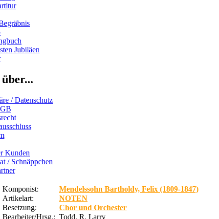
rtitur
Begräbnis
b
ngbuch
ten Jubiläen
r
über...
äre / Datenschutz
AGB
recht
ausschluss
um
er Kunden
iat / Schnäppchen
rtner
Komponist:
Mendelssohn Bartholdy, Felix (1809-1847)
Artikelart:
NOTEN
Besetzung:
Chor und Orchester
Bearbeiter/Hrsg.:
Todd, R. Larry