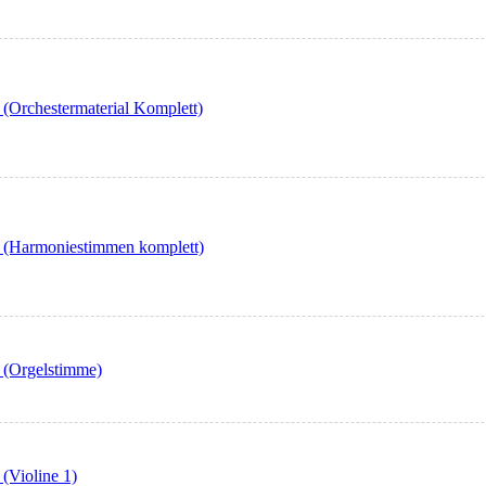
 (Orchestermaterial Komplett)
6 (Harmoniestimmen komplett)
6 (Orgelstimme)
 (Violine 1)