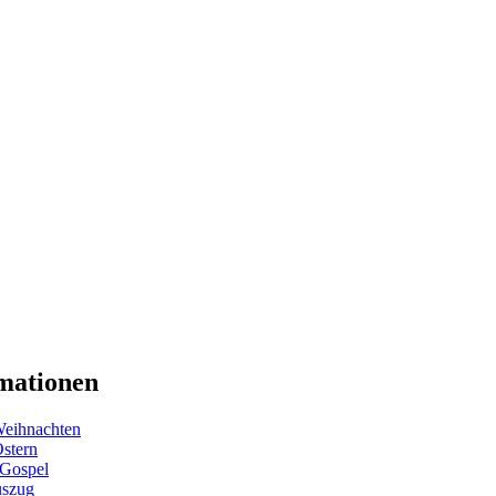
mationen
eihnachten
Ostern
 Gospel
uszug