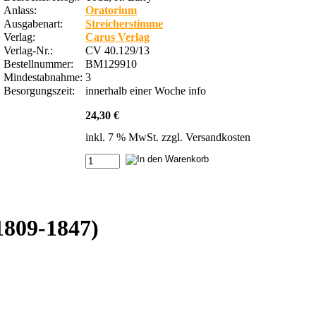
Anlass:
Oratorium
Ausgabenart:
Streicherstimme
Verlag:
Carus Verlag
Verlag-Nr.:
CV 40.129/13
Bestellnummer:
BM129910
Mindestabnahme:
3
Besorgungszeit:
innerhalb einer Woche
info
24,30 €
inkl. 7 % MwSt. zzgl.
Versandkosten
1809-1847)