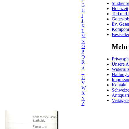
Studienpa
G
Hochzeit
H
Tod und 
I
Gotteslo
J
Ev. Gesa
K
Komponis
L
Bestselle
M
N
Mehr 
O
P
Q
Privatsph
R
Unsere 
S
Widerrufs
T
Haftungs
U
Impress
V
Kontakt
W
Schweiz
X
Antiquar
Y
Verlagspa
Z