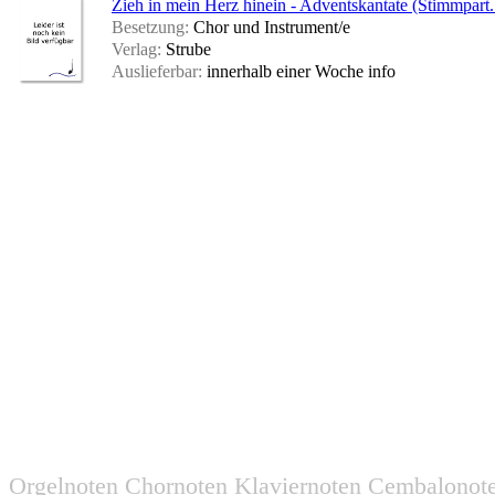
Zieh in mein Herz hinein - Adventskantate (Stimmpart.
Besetzung:
Chor und Instrument/e
Verlag:
Strube
Auslieferbar:
innerhalb einer Woche
info
Orgelnoten Chornoten Klaviernoten Cembalonot