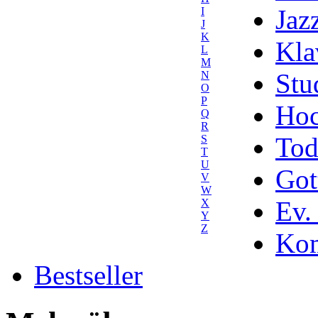
Jaz
I
J
K
Kla
L
M
Stu
N
O
P
Hoc
Q
R
Tod
S
T
U
Got
V
W
Ev.
X
Y
Z
Kom
Bestseller