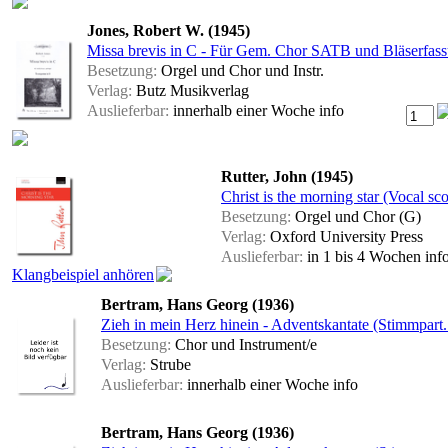
Jones, Robert W. (1945)
Missa brevis in C - Für Gem. Chor SATB und Bläserfas
Besetzung:
Orgel und Chor und Instr.
Verlag:
Butz Musikverlag
Auslieferbar:
innerhalb einer Woche
info
Rutter, John (1945)
Christ is the morning star (Vocal sco
Besetzung:
Orgel und Chor (G)
Verlag:
Oxford University Press
Auslieferbar:
in 1 bis 4 Wochen
inf
Klangbeispiel anhören
Bertram, Hans Georg (1936)
Zieh in mein Herz hinein - Adventskantate (Stimmpart.
Besetzung:
Chor und Instrument/e
Verlag:
Strube
Auslieferbar:
innerhalb einer Woche
info
Bertram, Hans Georg (1936)