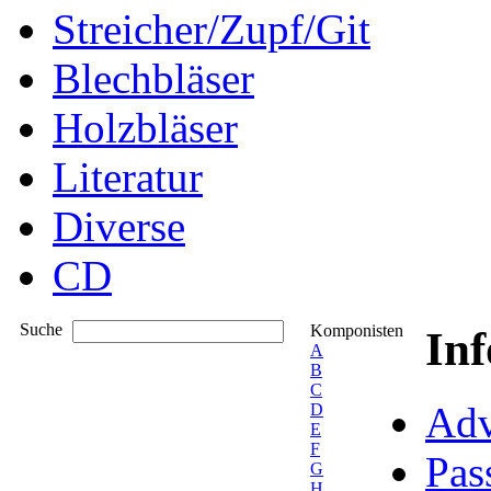
Streicher/Zupf/Git
Blechbläser
Holzbläser
Literatur
Diverse
CD
Suche
Komponisten
In
A
B
C
Adv
D
E
F
Pas
G
H