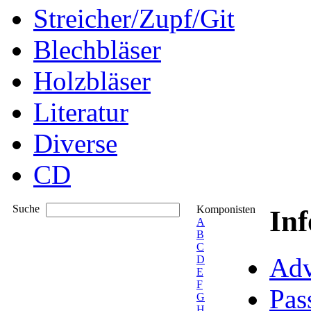
Streicher/Zupf/Git
Blechbläser
Holzbläser
Literatur
Diverse
CD
Suche
Komponisten
In
A
B
C
Adv
D
E
F
Pas
G
H