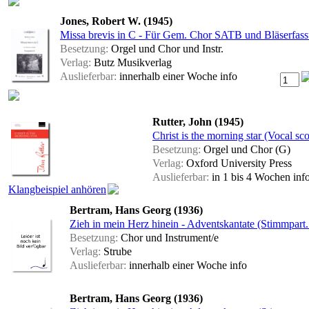
Jones, Robert W. (1945)
Missa brevis in C - Für Gem. Chor SATB und Bläserfas
Besetzung:
Orgel und Chor und Instr.
Verlag:
Butz Musikverlag
Auslieferbar:
innerhalb einer Woche
info
Rutter, John (1945)
Christ is the morning star (Vocal sco
Besetzung:
Orgel und Chor (G)
Verlag:
Oxford University Press
Auslieferbar:
in 1 bis 4 Wochen
inf
Klangbeispiel anhören
Bertram, Hans Georg (1936)
Zieh in mein Herz hinein - Adventskantate (Stimmpart.
Besetzung:
Chor und Instrument/e
Verlag:
Strube
Auslieferbar:
innerhalb einer Woche
info
Bertram, Hans Georg (1936)