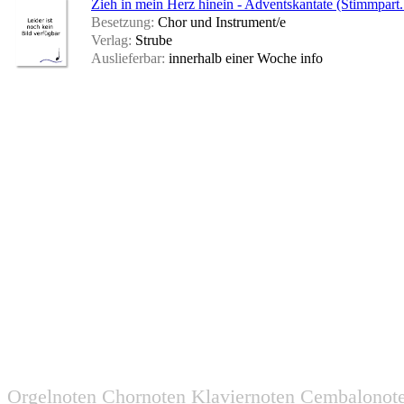
Zieh in mein Herz hinein - Adventskantate (Stimmpart.
Besetzung:
Chor und Instrument/e
Verlag:
Strube
Auslieferbar:
innerhalb einer Woche
info
Orgelnoten Chornoten Klaviernoten Cembalonot