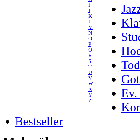
Jaz
I
J
K
Kla
L
M
Stu
N
O
P
Hoc
Q
R
Tod
S
T
U
Got
V
W
Ev.
X
Y
Z
Kom
Bestseller