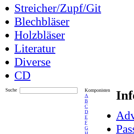
Streicher/Zupf/Git
Blechbläser
Holzbläser
Literatur
Diverse
CD
Suche
Komponisten
In
A
B
C
Adv
D
E
F
Pas
G
H