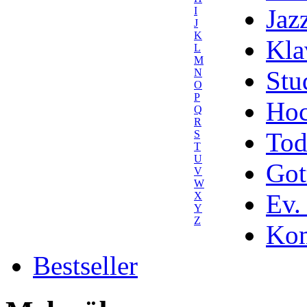
Jaz
I
J
K
Kla
L
M
Stu
N
O
P
Hoc
Q
R
Tod
S
T
U
Got
V
W
Ev.
X
Y
Z
Kom
Bestseller