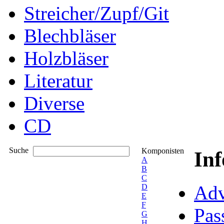
Streicher/Zupf/Git
Blechbläser
Holzbläser
Literatur
Diverse
CD
Suche
Komponisten
In
A
B
C
Adv
D
E
F
Pas
G
H