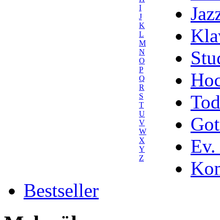
Jaz
I
J
K
Kla
L
M
Stu
N
O
P
Hoc
Q
R
Tod
S
T
U
Got
V
W
Ev.
X
Y
Z
Kom
Bestseller