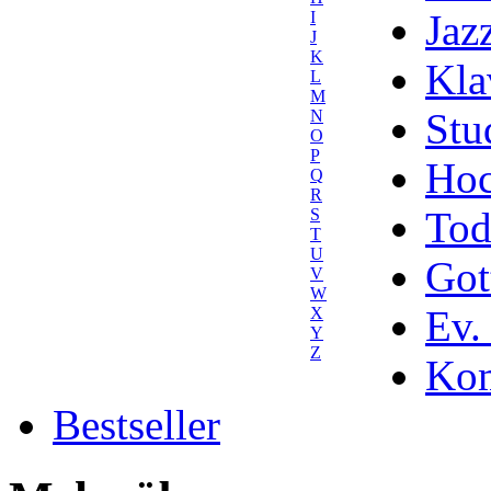
Jaz
I
J
K
Kla
L
M
Stu
N
O
P
Hoc
Q
R
Tod
S
T
U
Got
V
W
Ev.
X
Y
Z
Kom
Bestseller