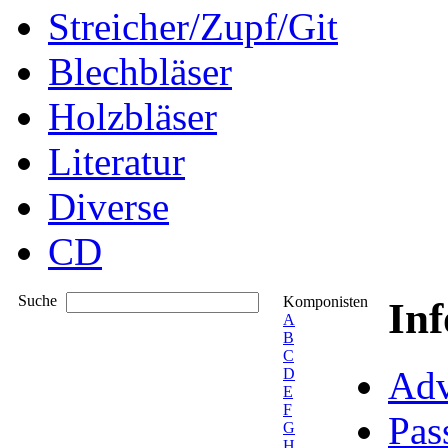
Streicher/Zupf/Git
Blechbläser
Holzbläser
Literatur
Diverse
CD
Suche
Komponisten
In
A
B
C
Adv
D
E
F
Pas
G
H