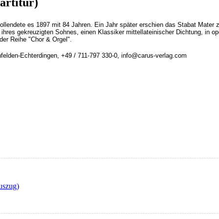
artitur)
vollendete es 1897 mit 84 Jahren. Ein Jahr später erschien das Stabat Mate
 ihres gekreuzigten Sohnes, einen Klassiker mittellateinischer Dichtung, in o
 der Reihe "Chor & Orgel".
felden-Echterdingen, +49 / 711-797 330-0, info@carus-verlag.com
uszug)