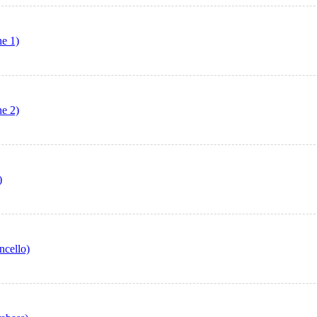
ne 1)
ne 2)
)
ncello)