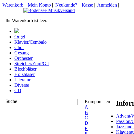
Warenkorb
|
Mein Konto
|
Neukunde?
|
Kasse
|
Anmelden
|
Ihr Warenkorb ist leer.
Orgel
Klavier/Cembalo
Chor
Gesang
Orchester
Streicher/Zupf/Git
Blechbläser
Holzbläser
Literatur
Diverse
CD
Suche
Komponisten
Infor
A
B
Advent/W
C
Passion/
D
Jazz und
E
Klaviera
F