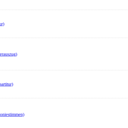
ur)
ierauszug)
artitur)
moniestimmen)