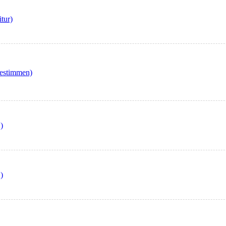
tur)
iestimmen)
)
)