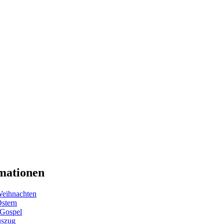
mationen
eihnachten
Ostern
 Gospel
uszug