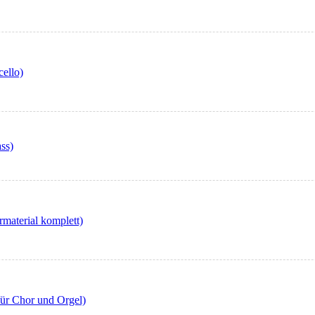
cello)
ss)
rmaterial komplett)
für Chor und Orgel)