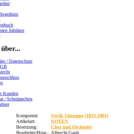
rtitur
Begräbnis
b
ngbuch
ten Jubiläen
r
über...
äre / Datenschutz
AGB
recht
ausschluss
um
er Kunden
iat / Schnäppchen
rtner
Komponist:
Verdi, Giuseppe (1813-1901)
Artikelart:
NOTEN
Besetzung:
Chor und Orchester
Bearbeiter/Hrsg.:
Albrecht Gaub