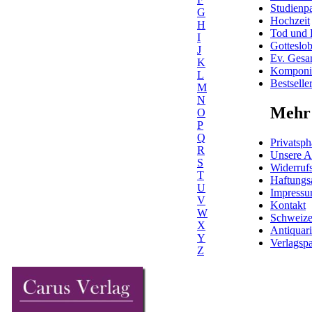
Studienpa
G
Hochzeit
H
Tod und 
I
Gotteslo
J
Ev. Gesa
K
Komponis
L
Bestselle
M
N
Mehr 
O
P
Q
Privatsph
R
Unsere 
S
Widerrufs
T
Haftungs
U
Impress
V
Kontakt
W
Schweiz
X
Antiquar
Y
Verlagspa
Z