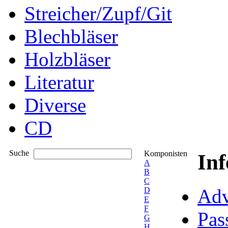
Streicher/Zupf/Git
Blechbläser
Holzbläser
Literatur
Diverse
CD
Suche
Komponisten
In
A
B
C
Adv
D
E
F
Pas
G
H