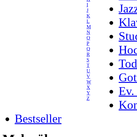
Jaz
I
J
K
Kla
L
M
Stu
N
O
P
Hoc
Q
R
Tod
S
T
U
Got
V
W
Ev.
X
Y
Z
Kom
Bestseller