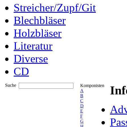
Streicher/Zupf/Git
Blechbläser
Holzbläser
Literatur
Diverse
CD
Suche
Komponisten
In
A
B
C
Adv
D
E
F
Pas
G
H