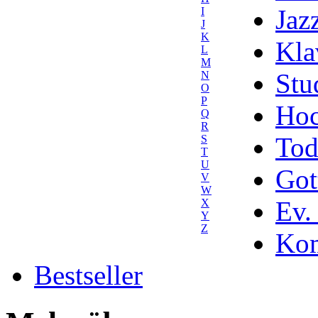
Jaz
I
J
K
Kla
L
M
Stu
N
O
P
Hoc
Q
R
Tod
S
T
U
Got
V
W
Ev.
X
Y
Z
Kom
Bestseller