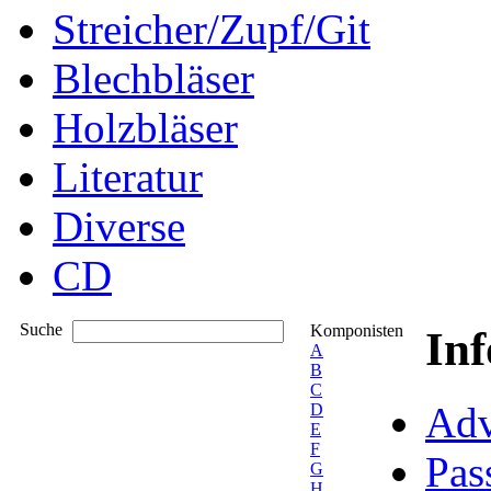
Streicher/Zupf/Git
Blechbläser
Holzbläser
Literatur
Diverse
CD
Suche
Komponisten
In
A
B
C
Adv
D
E
F
Pas
G
H