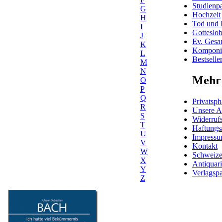
Studienpa
G
Hochzeit
H
Tod und 
I
Gotteslo
J
Ev. Gesa
K
Komponis
L
Bestselle
M
N
Mehr 
O
P
Q
Privatsph
R
Unsere 
S
Widerrufs
T
Haftungs
U
Impress
V
Kontakt
W
Schweiz
X
Antiquar
Y
Verlagspa
Z