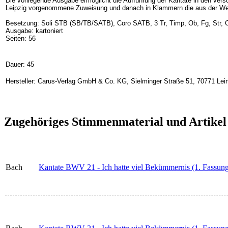
Die vorliegende Ausgabe ermöglicht die Aufführung der Kantate in den ver
Leipzig vorgenommene Zuweisung und danach in Klammern die aus der Weim
Besetzung: Soli STB (SB/TB/SATB), Coro SATB, 3 Tr, Timp, Ob, Fg, Str, 
Ausgabe: kartoniert
Seiten: 56
Dauer: 45
Hersteller: Carus-Verlag GmbH & Co. KG, Sielminger Straße 51, 70771 Lein
Zugehöriges Stimmenmaterial und Artikel
Bach
Kantate BWV 21 - Ich hatte viel Bekümmernis (1. Fassung)