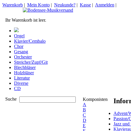
Warenkorb
|
Mein Konto
|
Neukunde?
|
Kasse
|
Anmelden
|
Ihr Warenkorb ist leer.
Orgel
Klavier/Cembalo
Chor
Gesang
Orchester
Streicher/Zupf/Git
Blechbläser
Holzbläser
Literatur
Diverse
CD
Suche
Komponisten
Infor
A
B
Advent/W
C
Passion/
D
Jazz und
E
Klaviera
F