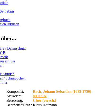
rtitur
Begräbnis
b
ngbuch
ten Jubiläen
r
über...
äre / Datenschutz
AGB
recht
ausschluss
um
er Kunden
iat / Schnäppchen
rtner
Komponist:
Bach, Johann Sebastian (1685-1750)
Artikelart:
NOTEN
Besetzung:
Chor (versch.)
Bearbeiter/Hrsg.:
Klaus Hofmann