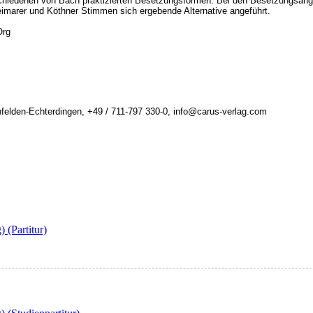
schiedenen von Bach praktizierten Besetzungsformen. Bei den Besetzungsanga
arer und Köthner Stimmen sich ergebende Alternative angeführt.
Org
felden-Echterdingen, +49 / 711-797 330-0, info@carus-verlag.com
 (Partitur)