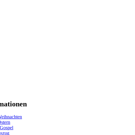
mationen
eihnachten
Ostern
 Gospel
uszug