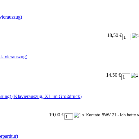
vierauszug)
18,50 €
lavierauszug)
14,50 €
ssung) (Klavierauszug, XL im Großdruck)
19,00 €
partitur)