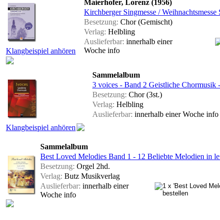
Maierhofer, Lorenz (1956)
Kirchberger Singmesse / Weihnachtsmess
Besetzung:
Chor (Gemischt)
Verlag:
Helbling
Auslieferbar:
innerhalb einer
Woche
info
Klangbeispiel anhören
Sammelalbum
3 voices - Band 2 Geistliche Chormusi
Besetzung:
Chor (3st.)
Verlag:
Helbling
Auslieferbar:
innerhalb einer Woche
info
Klangbeispiel anhören
Sammelalbum
Best Loved Melodies Band 1 - 12 Beliebte Melodien in le
Besetzung:
Orgel 2hd.
Verlag:
Butz Musikverlag
Auslieferbar:
innerhalb einer
Woche
info