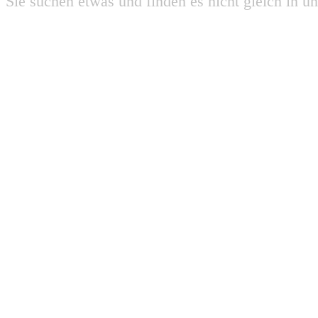
Sie suchen etwas und finden es nicht gleich in u