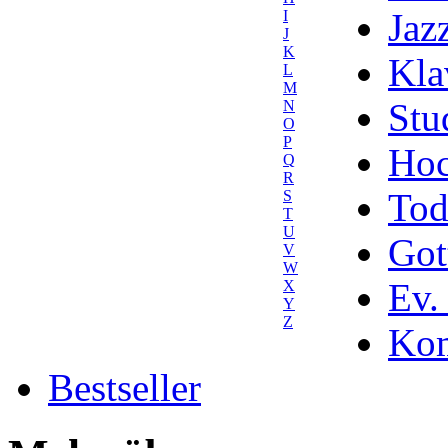
Jaz
I
J
K
Kla
L
M
Stu
N
O
P
Hoc
Q
R
Tod
S
T
U
Got
V
W
Ev.
X
Y
Z
Kom
Bestseller