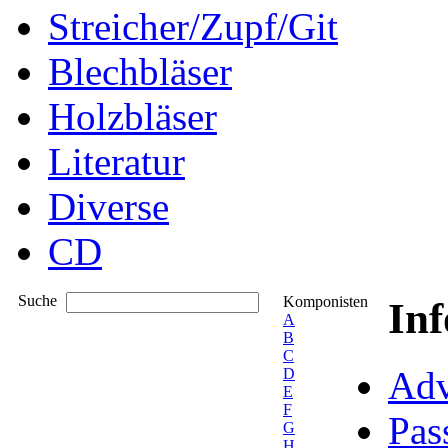
Streicher/Zupf/Git
Blechbläser
Holzbläser
Literatur
Diverse
CD
Suche
Komponisten
In
A
B
C
Adv
D
E
F
Pas
G
H