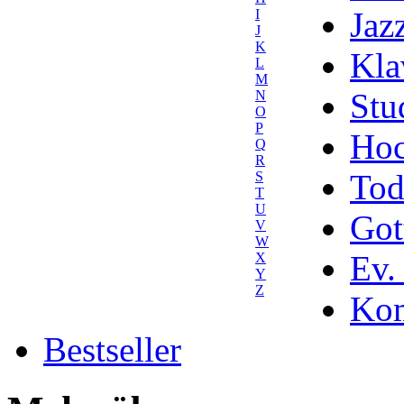
Jaz
I
J
K
Kla
L
M
Stu
N
O
P
Hoc
Q
R
Tod
S
T
U
Got
V
W
Ev.
X
Y
Z
Kom
Bestseller