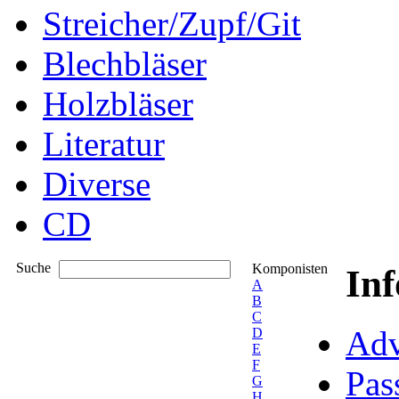
Streicher/Zupf/Git
Blechbläser
Holzbläser
Literatur
Diverse
CD
Suche
Komponisten
In
A
B
C
Adv
D
E
F
Pas
G
H