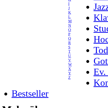
Jaz
I
J
K
Kla
L
M
Stu
N
O
P
Hoc
Q
R
Tod
S
T
U
Got
V
W
Ev.
X
Y
Z
Kom
Bestseller