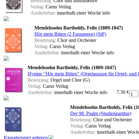
Besetzung:
Chor und Instrument/e
Verlag:
Carus Verlag
Auslieferbar:
innerhalb einer Woche
info
Mendelssohn Bartholdy, Felix (1809-1847)
Hör mein Bitten (2 Fassungen) (StP)
Besetzung:
Chor und Orchester
Verlag:
Carus Verlag
Auslieferbar:
innerhalb einer Woche
info
Mendelssohn Bartholdy, Felix (1809-1847)
Hymne "Hör mein Bitten" (Orgelauszug für Orgel- und 
Besetzung:
Orgel und Chor (G)
Verlag:
Carus Verlag
7,50 €
Auslieferbar:
innerhalb einer Woche
info
Mendelssohn Bartholdy, Felix (1
Der 98. Psalm (Studienpartitur)
Besetzung:
Chor und Orchester
Verlag:
Carus Verlag
Auslieferbar:
innerhalb einer Woc
Klangbeispiel anhören