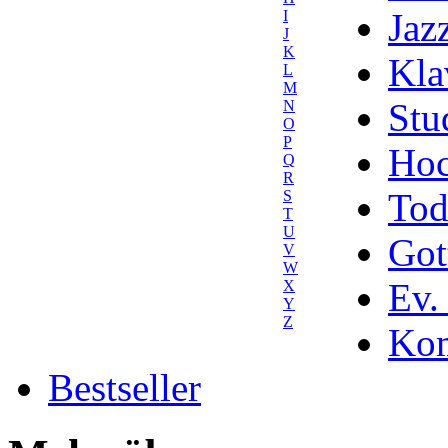
Jaz
I
J
K
Kla
L
M
Stu
N
O
P
Hoc
Q
R
Tod
S
T
U
Got
V
W
Ev.
X
Y
Z
Kom
Bestseller