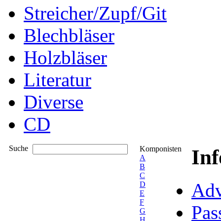
Streicher/Zupf/Git
Blechbläser
Holzbläser
Literatur
Diverse
CD
Suche
Komponisten
In
A
B
C
Adv
D
E
F
Pas
G
H