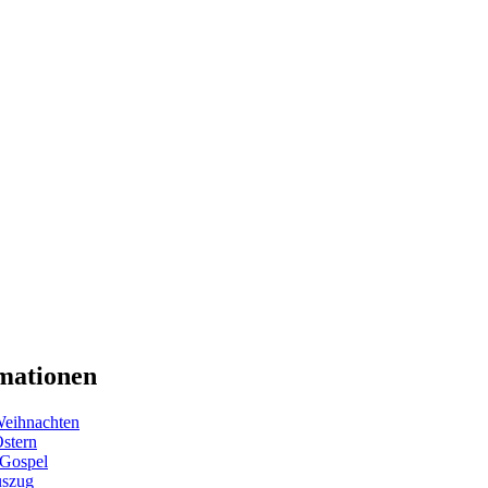
mationen
eihnachten
Ostern
 Gospel
uszug