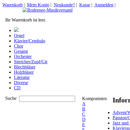
Warenkorb
|
Mein Konto
|
Neukunde?
|
Kasse
|
Anmelden
|
Ihr Warenkorb ist leer.
Orgel
Klavier/Cembalo
Chor
Gesang
Orchester
Streicher/Zupf/Git
Blechbläser
Holzbläser
Literatur
Diverse
CD
Suche
Komponisten
Infor
A
B
Advent/W
C
Passion/
D
Jazz und
E
Klaviera
F