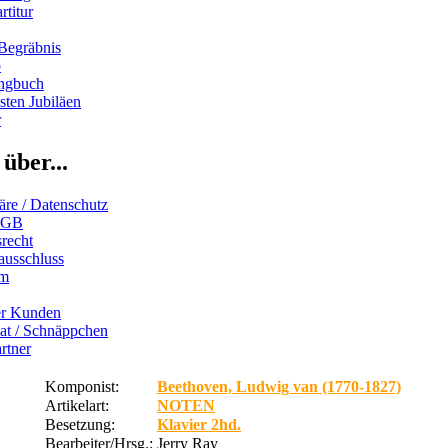
rtitur
Begräbnis
b
ngbuch
ten Jubiläen
r
über...
äre / Datenschutz
AGB
recht
ausschluss
um
er Kunden
iat / Schnäppchen
rtner
Komponist:
Beethoven, Ludwig van (1770-1827)
Artikelart:
NOTEN
Besetzung:
Klavier 2hd.
Bearbeiter/Hrsg.:
Jerry Ray