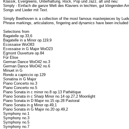
Klassik, Evergreens, Unterhaltung, Rock, Pop und Jazz, alt und neu:
Simply - Einfach die ganze Welt des Klaviers in leichten, gut klingenden A
Songs und Lieder mit Text.
Simply Beethoven is a collection of the most famous masterpieces by Ludw
Phrase markings, articulations, fingering and dynamics have been included to
Selections from
Bagatelle op.33,6
Bagatelle in a Minor op.119,9
Ecossaise WoO83
Ecossaise in G Major WoO23
Egmont Ouverture op.84
Für Elise
German Dance WoO42 no.3
German Dance WoO42 no.6
Minuet in G
Rondo a capriccio op.129
Sonatina in G Major
Piano Concerto no.3
Piano Concerto no.5
Piano Sonata in c minor no.8 op.13 Pathétique
Piano Sonata in c Sharp Minor no.14 op.27,2 Moonlight
Piano Sonata in D Major no.15 op.28 Pastoral
Piano Sonata in g Minor op.49,1
Piano Sonata in G Major no.20 op.49,2
Symphony no.1
Symphony no.3
Symphony no.5
Symphony no.7