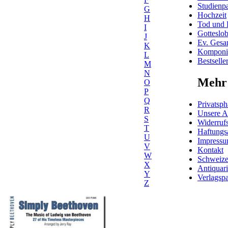
Studienpa
G
Hochzeit
H
Tod und 
I
Gotteslo
J
Ev. Gesa
K
Komponis
L
Bestselle
M
N
Mehr 
O
P
Q
Privatsph
R
Unsere 
S
Widerrufs
T
Haftungs
U
Impress
V
Kontakt
W
Schweiz
X
Antiquar
Y
Verlagspa
Z