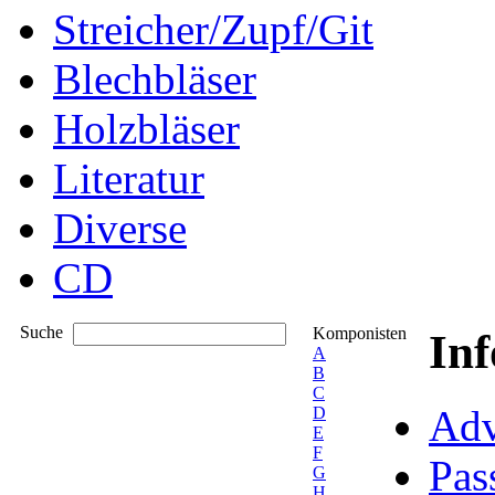
Streicher/Zupf/Git
Blechbläser
Holzbläser
Literatur
Diverse
CD
Suche
Komponisten
In
A
B
C
Adv
D
E
F
Pas
G
H