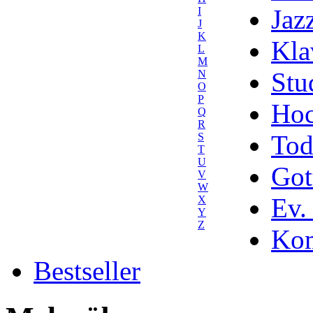
Jaz
I
J
K
Kla
L
M
Stu
N
O
P
Hoc
Q
R
Tod
S
T
U
Got
V
W
Ev.
X
Y
Z
Kom
Bestseller