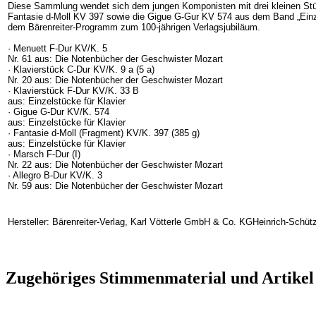
Diese Sammlung wendet sich dem jungen Komponisten mit drei kleinen Stüc
Fantasie d-Moll KV 397 sowie die Gigue G-Gur KV 574 aus dem Band „Einzel
dem Bärenreiter-Programm zum 100-jährigen Verlagsjubiläum.
· Menuett F-Dur KV/K. 5
Nr. 61 aus: Die Notenbücher der Geschwister Mozart
· Klavierstück C-Dur KV/K. 9 a (5 a)
Nr. 20 aus: Die Notenbücher der Geschwister Mozart
· Klavierstück F-Dur KV/K. 33 B
aus: Einzelstücke für Klavier
· Gigue G-Dur KV/K. 574
aus: Einzelstücke für Klavier
· Fantasie d-Moll (Fragment) KV/K. 397 (385 g)
aus: Einzelstücke für Klavier
· Marsch F-Dur (I)
Nr. 22 aus: Die Notenbücher der Geschwister Mozart
· Allegro B-Dur KV/K. 3
Nr. 59 aus: Die Notenbücher der Geschwister Mozart
Hersteller: Bärenreiter-Verlag, Karl Vötterle GmbH & Co. KGHeinrich-Schüt
Zugehöriges Stimmenmaterial und Artikel