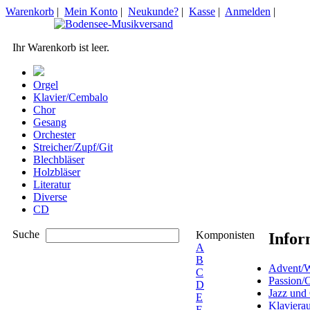
Warenkorb
|
Mein Konto
|
Neukunde?
|
Kasse
|
Anmelden
|
Ihr Warenkorb ist leer.
Orgel
Klavier/Cembalo
Chor
Gesang
Orchester
Streicher/Zupf/Git
Blechbläser
Holzbläser
Literatur
Diverse
CD
Suche
Komponisten
Infor
A
B
Advent/W
C
Passion/
D
Jazz und
E
Klaviera
F