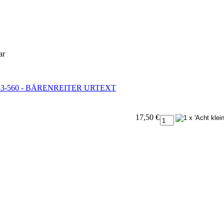
ar
V 553-560 - BÄRENREITER URTEXT
17,50 €