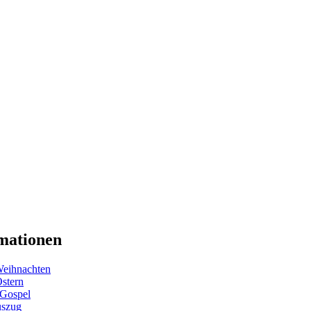
mationen
eihnachten
Ostern
 Gospel
uszug