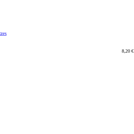
tzes
8,20 €