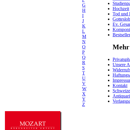
Studienpa
G
Hochzeit
H
Tod und 
I
Gotteslo
J
Ev. Gesa
K
Komponis
L
Bestselle
M
N
Mehr 
O
P
Q
Privatsph
R
Unsere 
S
Widerrufs
T
Haftungs
U
Impress
V
Kontakt
W
Schweiz
X
Antiquar
Y
Verlagspa
Z