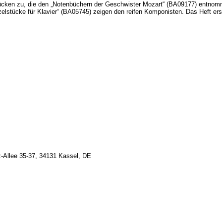
ken zu, die den „Notenbüchern der Geschwister Mozart“ (BA09177) entnommen
stücke für Klavier“ (BA05745) zeigen den reifen Komponisten. Das Heft ersc
z-Allee 35-37, 34131 Kassel, DE