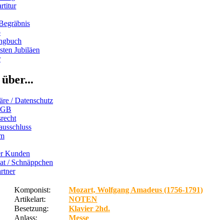
rtitur
Begräbnis
b
ngbuch
ten Jubiläen
r
über...
äre / Datenschutz
AGB
recht
ausschluss
um
er Kunden
iat / Schnäppchen
rtner
Komponist:
Mozart, Wolfgang Amadeus (1756-1791)
Artikelart:
NOTEN
Besetzung:
Klavier 2hd.
Anlass:
Messe