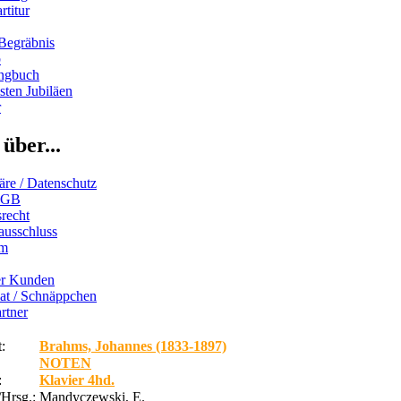
rtitur
Begräbnis
b
ngbuch
ten Jubiläen
r
über...
äre / Datenschutz
AGB
recht
ausschluss
um
er Kunden
iat / Schnäppchen
rtner
:
Brahms, Johannes (1833-1897)
NOTEN
:
Klavier 4hd.
/Hrsg.:
Mandyczewski, E.