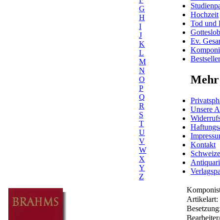
Studienpa
G
Hochzeit
H
Tod und 
I
Gotteslo
J
Ev. Gesa
K
Komponis
L
Bestselle
M
N
Mehr 
O
P
Q
Privatsph
R
Unsere 
S
Widerrufs
T
Haftungs
U
Impress
V
Kontakt
W
Schweiz
X
Antiquar
Y
Verlagspa
Z
Komponist
Artikelart:
Besetzung
Bearbeiter