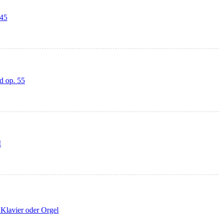
 45
d op. 55
I
Klavier oder Orgel