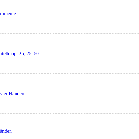
trumente
tette op. 25, 26, 60
 vier Händen
Händen