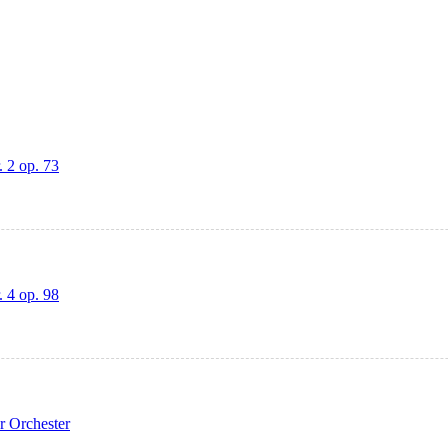
 2 op. 73
 4 op. 98
r Orchester