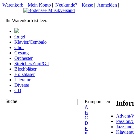
Warenkorb
|
Mein Konto
|
Neukunde?
|
Kasse
|
Anmelden
|
Ihr Warenkorb ist leer.
Orgel
Klavier/Cembalo
Chor
Gesang
Orchester
Streicher/Zupf/Git
Blechbläser
Holzbläser
Literatur
Diverse
CD
Suche
Komponisten
Infor
A
B
Advent/W
C
Passion/
D
Jazz und
E
Klaviera
F