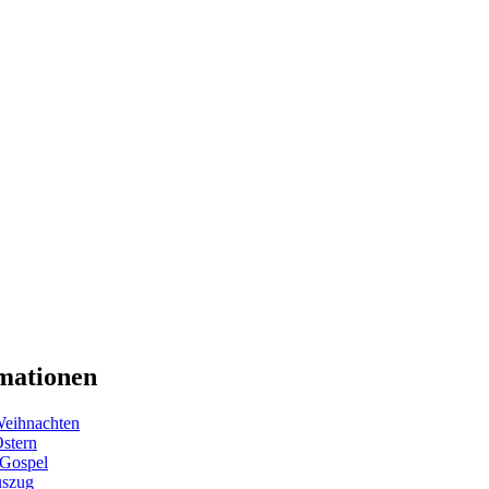
mationen
eihnachten
Ostern
 Gospel
uszug