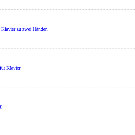
r Klavier zu zwei Händen
ür Klavier
i)