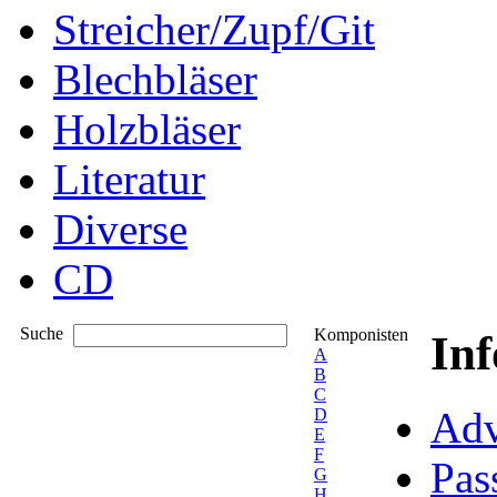
Streicher/Zupf/Git
Blechbläser
Holzbläser
Literatur
Diverse
CD
Suche
Komponisten
In
A
B
C
Adv
D
E
F
Pas
G
H