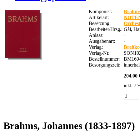
Komponist:
Brahms
Artikelart:
NOTE
Besetzung:
Orches
Bearbeiter/Hrsg.:
Gàl, Ha
Anlass:
-
Ausgabenart:
-
Verlag:
Breitko
Verlag-Nr.:
SON102
Bestellnummer:
BM169
Besorgungszeit:
innerha
204,00 
inkl. 7
Brahms, Johannes
(1833-1897)