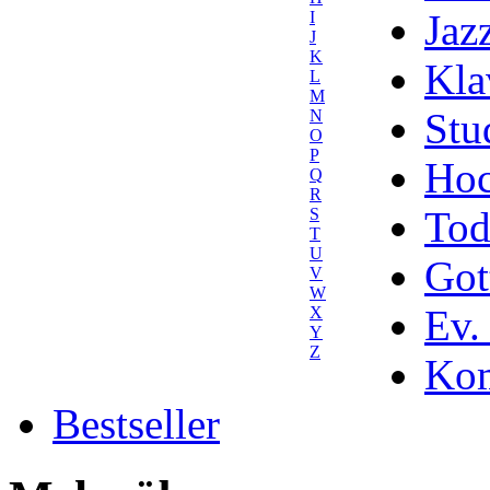
Jaz
I
J
K
Kla
L
M
Stu
N
O
P
Hoc
Q
R
Tod
S
T
U
Got
V
W
Ev.
X
Y
Z
Kom
Bestseller