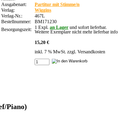
Ausgabenart:
Partitur mit Stimme/n
Verlag:
Wiggins
Verlag-Nr.:
467L
Bestellnummer:
BM171230
1 Expl.
an Lager
und sofort lieferbar.
Besorgungszeit:
Weitere Exemplare nicht mehr lieferbar
info
15,20 €
inkl. 7 % MwSt. zzgl.
Versandkosten
ef/Piano)