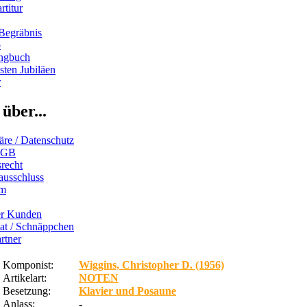
rtitur
Begräbnis
b
ngbuch
ten Jubiläen
r
über...
äre / Datenschutz
AGB
recht
ausschluss
um
er Kunden
iat / Schnäppchen
rtner
Komponist:
Wiggins, Christopher D. (1956)
Artikelart:
NOTEN
Besetzung:
Klavier und Posaune
Anlass:
-