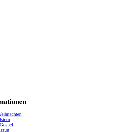
mationen
eihnachten
Ostern
 Gospel
uszug