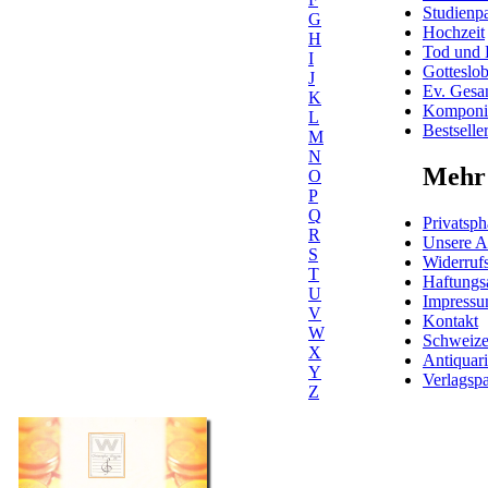
Studienpa
G
Hochzeit
H
Tod und 
I
Gotteslo
J
Ev. Gesa
K
Komponis
L
Bestselle
M
N
Mehr 
O
P
Q
Privatsph
R
Unsere 
S
Widerrufs
T
Haftungs
U
Impress
V
Kontakt
W
Schweiz
X
Antiquar
Y
Verlagspa
Z