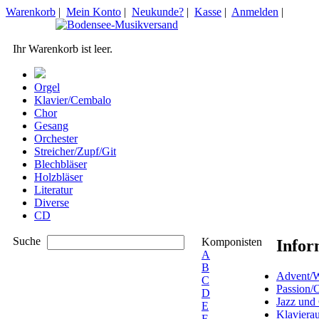
Warenkorb
|
Mein Konto
|
Neukunde?
|
Kasse
|
Anmelden
|
Ihr Warenkorb ist leer.
Orgel
Klavier/Cembalo
Chor
Gesang
Orchester
Streicher/Zupf/Git
Blechbläser
Holzbläser
Literatur
Diverse
CD
Suche
Komponisten
Infor
A
B
Advent/W
C
Passion/
D
Jazz und
E
Klaviera
F