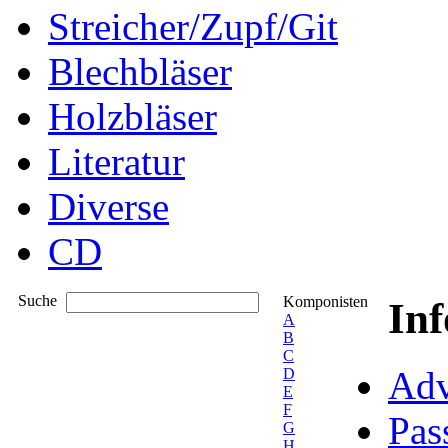
Streicher/Zupf/Git
Blechbläser
Holzbläser
Literatur
Diverse
CD
Suche
Komponisten
In
A
B
C
Adv
D
E
F
Pas
G
H