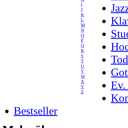
Jaz
I
J
K
Kla
L
M
Stu
N
O
P
Hoc
Q
R
Tod
S
T
U
Got
V
W
Ev.
X
Y
Z
Kom
Bestseller