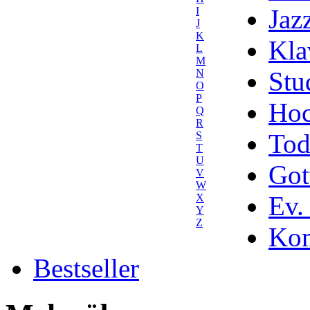
Jaz
I
J
K
Kla
L
M
Stu
N
O
P
Hoc
Q
R
Tod
S
T
U
Got
V
W
Ev.
X
Y
Z
Kom
Bestseller