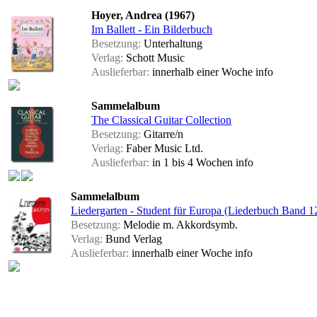
Hoyer, Andrea (1967)
Im Ballett - Ein Bilderbuch
Besetzung:
Unterhaltung
Verlag:
Schott Music
Auslieferbar:
innerhalb einer Woche
info
Sammelalbum
The Classical Guitar Collection
Besetzung:
Gitarre/n
Verlag:
Faber Music Ltd.
Auslieferbar:
in 1 bis 4 Wochen
info
Sammelalbum
Liedergarten - Student für Europa (Liederbuch Band 1
Besetzung:
Melodie m. Akkordsymb.
Verlag:
Bund Verlag
Auslieferbar:
innerhalb einer Woche
info