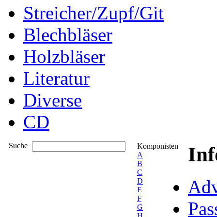
Streicher/Zupf/Git
Blechbläser
Holzbläser
Literatur
Diverse
CD
Suche
Komponisten
In
A
B
C
Adv
D
E
F
Pas
G
H