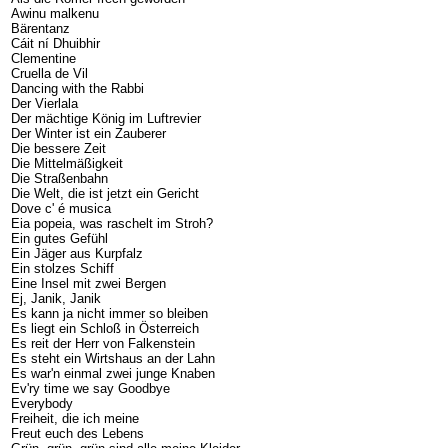
Awinu malkenu
Bärentanz
Cáit ní Dhuibhir
Clementine
Cruella de Vil
Dancing with the Rabbi
Der Vierlala
Der mächtige König im Luftrevier
Der Winter ist ein Zauberer
Die bessere Zeit
Die Mittelmäßigkeit
Die Straßenbahn
Die Welt, die ist jetzt ein Gericht
Dove c' é musica
Eia popeia, was raschelt im Stroh?
Ein gutes Gefühl
Ein Jäger aus Kurpfalz
Ein stolzes Schiff
Eine Insel mit zwei Bergen
Ej, Janik, Janik
Es kann ja nicht immer so bleiben
Es liegt ein Schloß in Österreich
Es reit der Herr von Falkenstein
Es steht ein Wirtshaus an der Lahn
Es war'n einmal zwei junge Knaben
Ev'ry time we say Goodbye
Everybody
Freiheit, die ich meine
Freut euch des Lebens