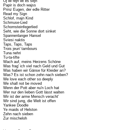
Oj wi fejn wt es sejn
Papir is doch wajss
Prinz Eugen, der edle Ritter
Read my Sign
Schlof, majn Kind
Schmuse-Lied
Schornsteinfegerlied
Seht, wie die Sonne dort sinket
Spannenlanger Hansel
Sviesi naktis
Taps, Taps, Taps
Trois jeun' tambours
Tuna nehri
Tu-ta-tifte
Wach auf, meins Herzens Schöne
Was frag' ich viel nach Geld und Gut
Was haben wir Gänse für Kleider an?
Was? Es ist schon zehn nach sieben?
We love each other so deeply
We shall not be moved
Wenn der Pott aber nu'n Loch hat
Wer nur den lieben Gott lässt walten
Wir ist der arme Mensch veracht'
Wir sind jung, die Welt ist offen
Yankee Doodle
Ye maids of Helston
Zehn nach sieben
Zur mischeloh