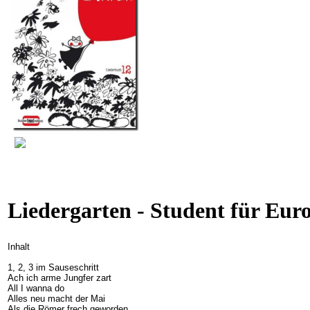
Liedergarten - Student für Eur
Inhalt
1, 2, 3 im Sauseschritt
Ach ich arme Jungfer zart
All I wanna do
Alles neu macht der Mai
Als die Römer frech geworden