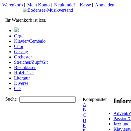
Warenkorb
|
Mein Konto
|
Neukunde?
|
Kasse
|
Anmelden
|
Ihr Warenkorb ist leer.
Orgel
Klavier/Cembalo
Chor
Gesang
Orchester
Streicher/Zupf/Git
Blechbläser
Holzbläser
Literatur
Diverse
CD
Suche
Komponisten
Infor
A
B
Advent/W
C
Passion/
D
Jazz und
E
Klaviera
F