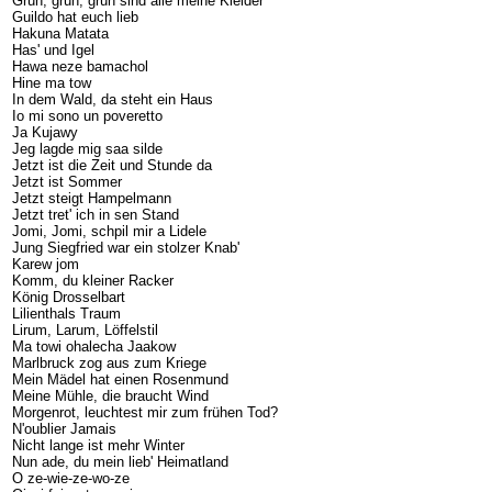
Grün, grün, grün sind alle meine Kleider
Guildo hat euch lieb
Hakuna Matata
Has' und Igel
Hawa neze bamachol
Hine ma tow
In dem Wald, da steht ein Haus
Io mi sono un poveretto
Ja Kujawy
Jeg lagde mig saa silde
Jetzt ist die Zeit und Stunde da
Jetzt ist Sommer
Jetzt steigt Hampelmann
Jetzt tret' ich in sen Stand
Jomi, Jomi, schpil mir a Lidele
Jung Siegfried war ein stolzer Knab'
Karew jom
Komm, du kleiner Racker
König Drosselbart
Lilienthals Traum
Lirum, Larum, Löffelstil
Ma towi ohalecha Jaakow
Marlbruck zog aus zum Kriege
Mein Mädel hat einen Rosenmund
Meine Mühle, die braucht Wind
Morgenrot, leuchtest mir zum frühen Tod?
N'oublier Jamais
Nicht lange ist mehr Winter
Nun ade, du mein lieb' Heimatland
O ze-wie-ze-wo-ze