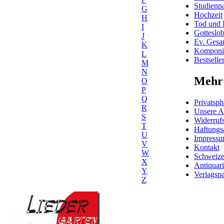
Studienpa
G
Hochzeit
H
Tod und 
I
Gotteslo
J
Ev. Gesa
K
Komponis
L
Bestselle
M
N
Mehr 
O
P
Q
Privatsph
R
Unsere 
S
Widerrufs
T
Haftungs
U
Impress
V
Kontakt
W
Schweiz
X
Antiquar
Y
Verlagspa
Z