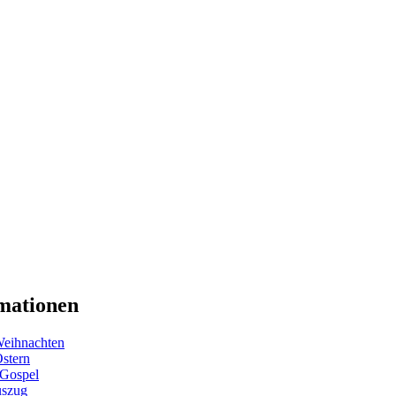
mationen
eihnachten
Ostern
 Gospel
uszug