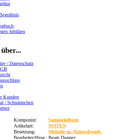
rtitur
Begräbnis
b
ngbuch
ten Jubiläen
r
über...
äre / Datenschutz
AGB
recht
ausschluss
um
er Kunden
iat / Schnäppchen
rtner
Komponist:
Sammelalbum
Artikelart:
NOTEN
Besetzung:
Melodie m. Akkordsymb.
Bearbeiter/Hrsg.:
Beate Dapper