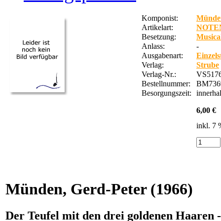
Komponist:
Münden
Artikelart:
NOTE
Besetzung:
Musical
Anlass:
-
Ausgabenart:
Einzel
Verlag:
Strube
Verlag-Nr.:
VS5176
Bestellnummer:
BM736
Besorgungszeit:
innerha
6,00 €
inkl. 7
Münden, Gerd-Peter
(1966)
Der Teufel mit den drei goldenen Haaren 