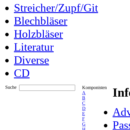
Streicher/Zupf/Git
Blechbläser
Holzbläser
Literatur
Diverse
CD
Suche
Komponisten
In
A
B
C
Adv
D
E
F
Pas
G
H