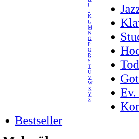
Jaz
I
J
K
Kla
L
M
Stu
N
O
P
Hoc
Q
R
Tod
S
T
U
Got
V
W
Ev.
X
Y
Z
Kom
Bestseller