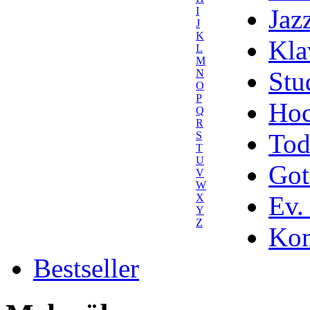
Jaz
I
J
K
Kla
L
M
Stu
N
O
P
Hoc
Q
R
Tod
S
T
U
Got
V
W
Ev.
X
Y
Z
Kom
Bestseller