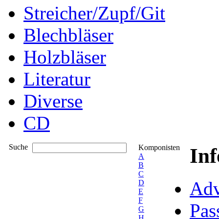
Streicher/Zupf/Git
Blechbläser
Holzbläser
Literatur
Diverse
CD
Suche
Komponisten
In
A
B
C
Adv
D
E
F
Pas
G
H