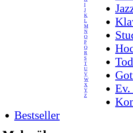
Jaz
I
J
K
Kla
L
M
Stu
N
O
P
Hoc
Q
R
Tod
S
T
U
Got
V
W
Ev.
X
Y
Z
Kom
Bestseller