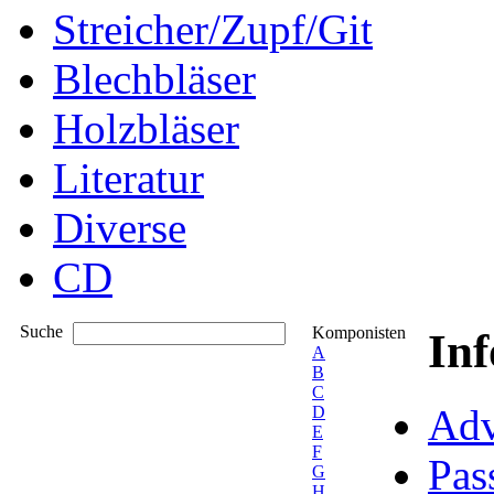
Streicher/Zupf/Git
Blechbläser
Holzbläser
Literatur
Diverse
CD
Suche
Komponisten
In
A
B
C
Adv
D
E
F
Pas
G
H