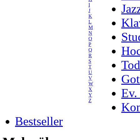
Jaz
I
J
K
Kla
L
M
Stu
N
O
P
Hoc
Q
R
Tod
S
T
U
Got
V
W
Ev.
X
Y
Z
Kom
Bestseller