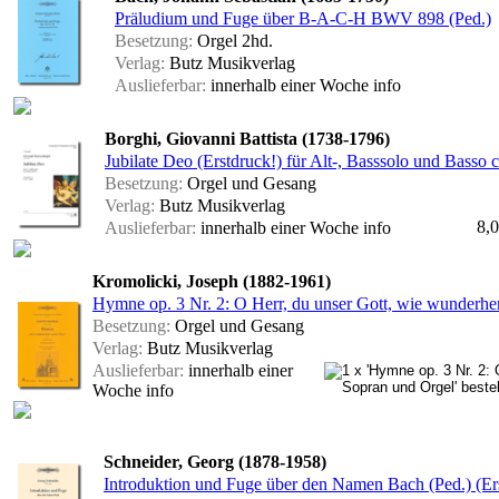
Präludium und Fuge über B-A-C-H BWV 898 (Ped.)
Besetzung:
Orgel 2hd.
Verlag:
Butz Musikverlag
Auslieferbar:
innerhalb einer Woche
info
Borghi, Giovanni Battista (1738-1796)
Jubilate Deo (Erstdruck!) für Alt-, Basssolo und Basso 
Besetzung:
Orgel und Gesang
Verlag:
Butz Musikverlag
8,0
Auslieferbar:
innerhalb einer Woche
info
Kromolicki, Joseph (1882-1961)
Hymne op. 3 Nr. 2: O Herr, du unser Gott, wie wunderher
Besetzung:
Orgel und Gesang
Verlag:
Butz Musikverlag
Auslieferbar:
innerhalb einer
Woche
info
Schneider, Georg (1878-1958)
Introduktion und Fuge über den Namen Bach (Ped.) (Er