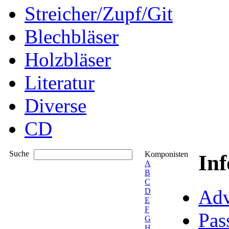
Streicher/Zupf/Git
Blechbläser
Holzbläser
Literatur
Diverse
CD
Suche
Komponisten
In
A
B
C
Adv
D
E
F
Pas
G
H