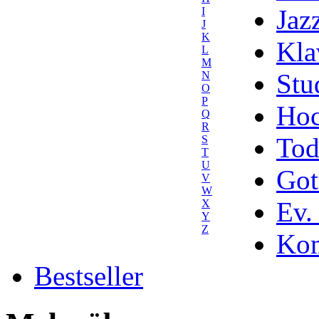
Jaz
I
J
K
Kla
L
M
Stu
N
O
P
Hoc
Q
R
Tod
S
T
U
Got
V
W
Ev.
X
Y
Z
Kom
Bestseller