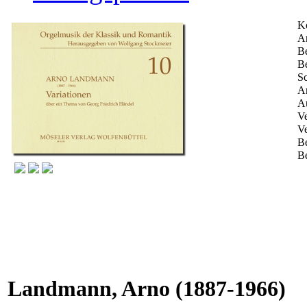
K
Ar
Be
Be
Sc
An
Au
Ve
Ve
B
Be
Landmann, Arno
(1887-1966)