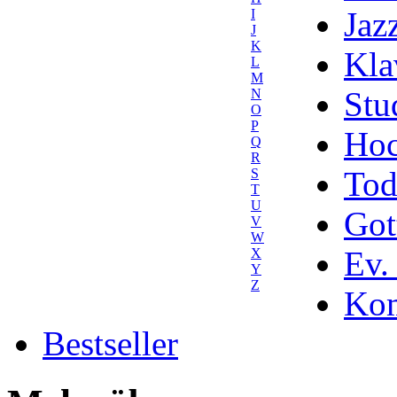
Jaz
I
J
K
Kla
L
M
Stu
N
O
P
Hoc
Q
R
Tod
S
T
U
Got
V
W
Ev.
X
Y
Z
Kom
Bestseller