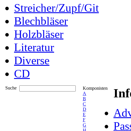
Streicher/Zupf/Git
Blechbläser
Holzbläser
Literatur
Diverse
CD
Suche
Komponisten
In
A
B
C
Adv
D
E
F
Pas
G
H