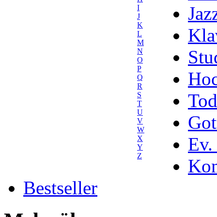
Jaz
I
J
K
Kla
L
M
Stu
N
O
P
Hoc
Q
R
Tod
S
T
U
Got
V
W
Ev.
X
Y
Z
Kom
Bestseller