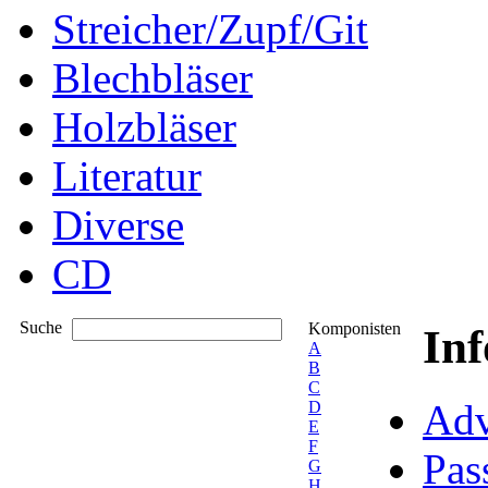
Streicher/Zupf/Git
Blechbläser
Holzbläser
Literatur
Diverse
CD
Suche
Komponisten
In
A
B
C
Adv
D
E
F
Pas
G
H