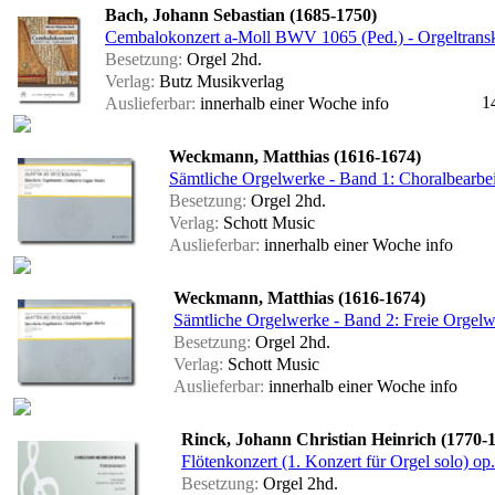
Bach, Johann Sebastian (1685-1750)
Cembalokonzert a-Moll BWV 1065 (Ped.) - Orgeltransk
Besetzung:
Orgel 2hd.
Verlag:
Butz Musikverlag
1
Auslieferbar:
innerhalb einer Woche
info
Weckmann, Matthias (1616-1674)
Sämtliche Orgelwerke - Band 1: Choralbearbe
Besetzung:
Orgel 2hd.
Verlag:
Schott Music
Auslieferbar:
innerhalb einer Woche
info
Weckmann, Matthias (1616-1674)
Sämtliche Orgelwerke - Band 2: Freie Orgel
Besetzung:
Orgel 2hd.
Verlag:
Schott Music
Auslieferbar:
innerhalb einer Woche
info
Rinck, Johann Christian Heinrich (1770-
Flötenkonzert (1. Konzert für Orgel solo) op
Besetzung:
Orgel 2hd.