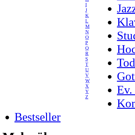
Jaz
I
J
K
Kla
L
M
Stu
N
O
P
Hoc
Q
R
Tod
S
T
U
Got
V
W
Ev.
X
Y
Z
Kom
Bestseller