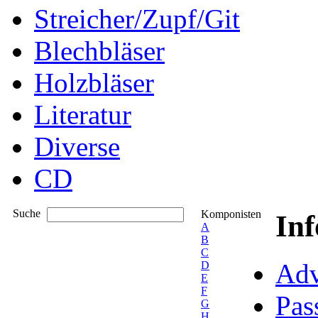
Streicher/Zupf/Git
Blechbläser
Holzbläser
Literatur
Diverse
CD
Suche
Komponisten
In
A
B
C
Adv
D
E
F
Pas
G
H