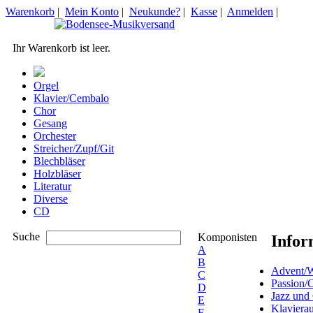
Warenkorb
|
Mein Konto
|
Neukunde?
|
Kasse
|
Anmelden
|
Ihr Warenkorb ist leer.
Orgel
Klavier/Cembalo
Chor
Gesang
Orchester
Streicher/Zupf/Git
Blechbläser
Holzbläser
Literatur
Diverse
CD
Suche
Komponisten
Infor
A
B
Advent/W
C
Passion/
D
Jazz und
E
Klaviera
F