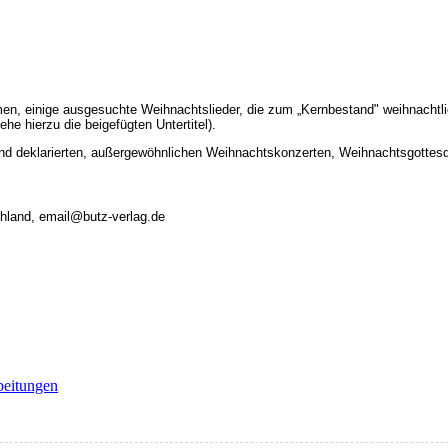
en, einige ausgesuchte Weihnachtslieder, die zum „Kernbestand" weihnachtl
e hierzu die beigefügten Untertitel).
nd deklarierten, außergewöhnlichen Weihnachtskonzerten, Weihnachtsgottesdie
chland, email@butz-verlag.de
beitungen