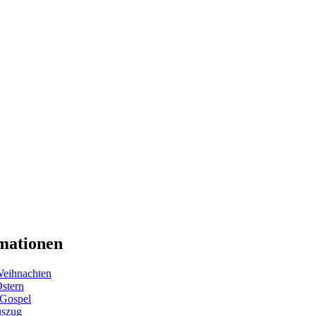
mationen
eihnachten
Ostern
 Gospel
uszug