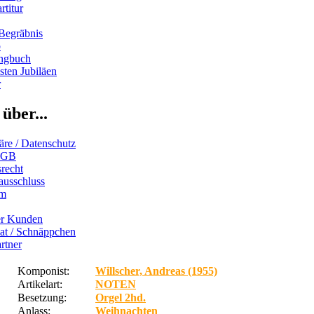
rtitur
Begräbnis
b
ngbuch
ten Jubiläen
r
über...
äre / Datenschutz
AGB
recht
ausschluss
um
er Kunden
iat / Schnäppchen
rtner
Komponist:
Willscher, Andreas (1955)
Artikelart:
NOTEN
Besetzung:
Orgel 2hd.
Anlass:
Weihnachten