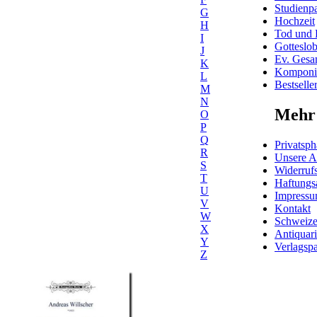
Studienpa
G
Hochzeit
H
Tod und 
I
Gotteslo
J
Ev. Gesa
K
Komponis
L
Bestselle
M
N
Mehr 
O
P
Q
Privatsph
R
Unsere 
S
Widerrufs
T
Haftungs
U
Impress
V
Kontakt
W
Schweiz
X
Antiquar
Y
Verlagspa
Z