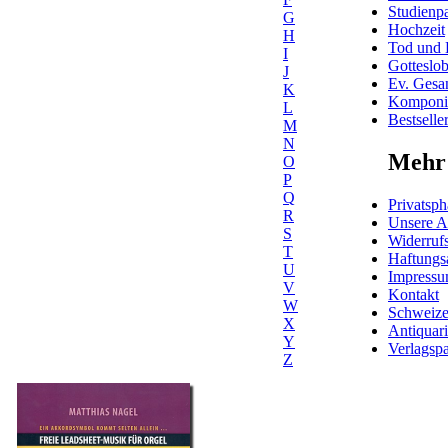
Studienpa
G
Hochzeit
H
Tod und 
I
Gotteslo
J
Ev. Gesa
K
Komponis
L
Bestselle
M
N
Mehr 
O
P
Q
Privatsph
R
Unsere 
S
Widerrufs
T
Haftungs
U
Impress
V
Kontakt
W
Schweiz
X
Antiquar
Y
Verlagspa
Z