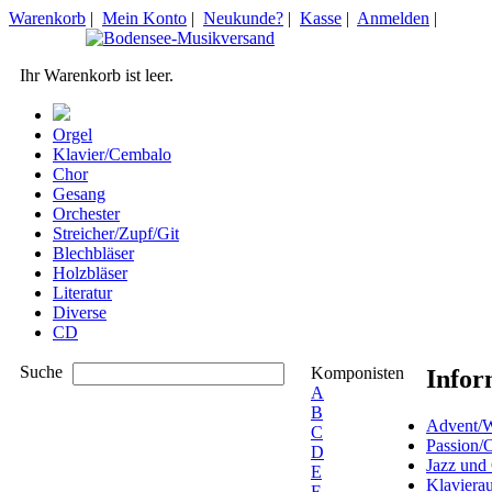
Warenkorb
|
Mein Konto
|
Neukunde?
|
Kasse
|
Anmelden
|
Ihr Warenkorb ist leer.
Orgel
Klavier/Cembalo
Chor
Gesang
Orchester
Streicher/Zupf/Git
Blechbläser
Holzbläser
Literatur
Diverse
CD
Suche
Komponisten
Infor
A
B
Advent/W
C
Passion/
D
Jazz und
E
Klaviera
F