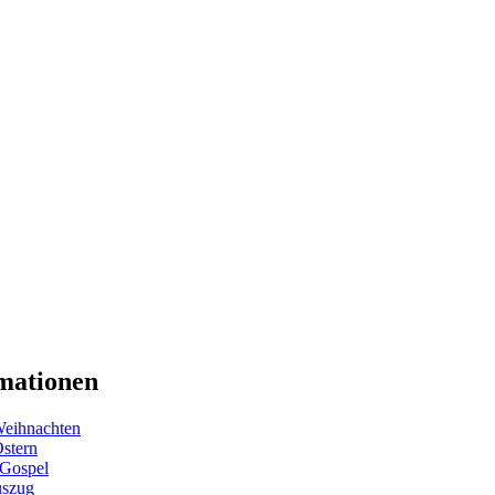
mationen
eihnachten
Ostern
 Gospel
uszug