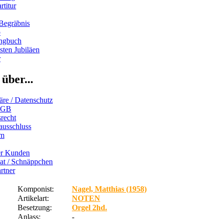
rtitur
Begräbnis
b
ngbuch
ten Jubiläen
r
über...
äre / Datenschutz
AGB
recht
ausschluss
um
er Kunden
iat / Schnäppchen
rtner
Komponist:
Nagel, Matthias (1958)
Artikelart:
NOTEN
Besetzung:
Orgel 2hd.
Anlass:
-