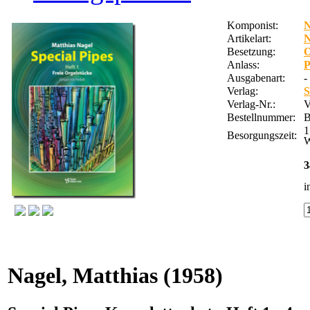
Komponist:
N
Artikelart:
Besetzung:
O
Anlass:
P
Ausgabenart:
-
Verlag:
S
Verlag-Nr.:
Bestellnummer:
1
Besorgungszeit:
W
3
i
Nagel, Matthias
(1958)