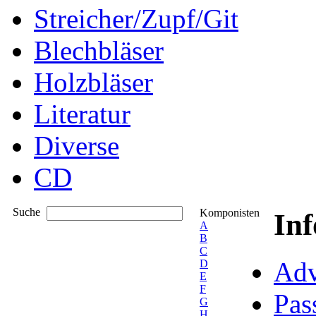
Streicher/Zupf/Git
Blechbläser
Holzbläser
Literatur
Diverse
CD
Suche
Komponisten
In
A
B
C
Adv
D
E
F
Pas
G
H