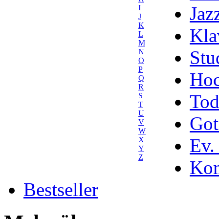
Jaz
I
J
K
Kla
L
M
Stu
N
O
P
Hoc
Q
R
Tod
S
T
U
Got
V
W
Ev.
X
Y
Z
Kom
Bestseller