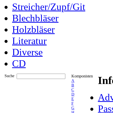
Streicher/Zupf/Git
Blechbläser
Holzbläser
Literatur
Diverse
CD
Suche
Komponisten
In
A
B
C
Adv
D
E
F
Pas
G
H