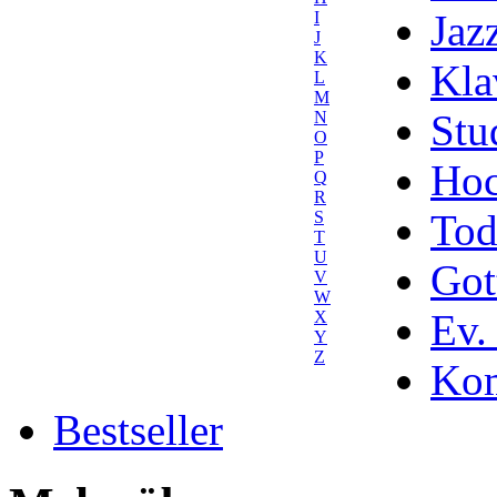
Jaz
I
J
K
Kla
L
M
Stu
N
O
P
Hoc
Q
R
Tod
S
T
U
Got
V
W
Ev.
X
Y
Z
Kom
Bestseller